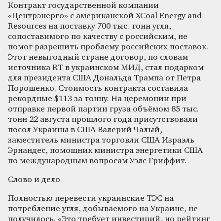
Контракт государственной компании
«Центрэнерго» с американской XCoal Energy and
Resources на поставку 700 тыс. тонн угля,
сопоставимого по качеству с российским, не
помог разрешить проблему российских поставок.
Этот невыгодный стране договор, по словам
источника RT в украинском МИД, стал подарком
для президента США Дональда Трампа от Петра
Порошенко. Стоимость контракта составила
рекордные $113 за тонну. На церемонии при
отправке первой партии груза объёмом 85 тыс.
тонн 22 августа прошлого года присутствовали
посол Украины в США Валерий Чалый,
заместитель министра торговли США Израэль
Эрнандес, помощник министра энергетики США
по международным вопросам Уэлс Гриффит.
Слово и дело
Полностью перевести украинские ТЭС на
потребление угля, добываемого на Украине, не
получилось. «Это требует инвестиций, но рейтинг