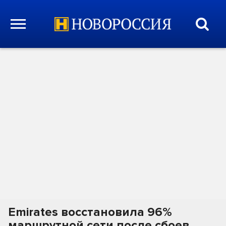
Emirates восстановила 96%
маршрутной сети после сбоев