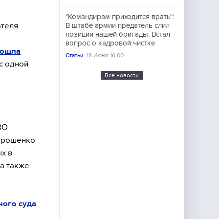
"Командирам приходится врать":
теля.
В штабе армии предатель слил
позиции нашей бригады. Встал
вопрос о кадровой чистке
зошла
Статьи
18 Июня 16:00
с одной
Все новости
ВО
Порошенко
ых в
 а также
ного суда