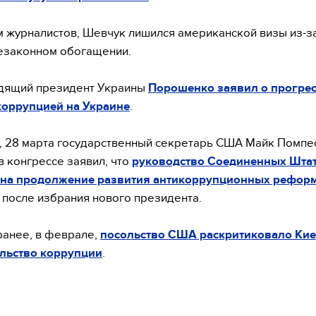
 журналистов, Шевчук лишился американской визы из-з
незаконном обогащении.
одящий президент Украины
Порошенко заявил о прогрес
коррупцией на Украине
.
 28 марта государственный секретарь США Майк Помпео
в конгрессе заявил, что
руководство Соединенных Шта
 на продолжение развития антикоррупционных реформ
 после избрания нового президента.
ранее, в феврале,
посольство США раскритиковало Кие
ельство коррупции
.