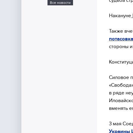
судьба ст
Все новости
Накануне
Также вч
потасовк
стороны и
Конституц
Силовое п
«Свобода»
в ряде не
Иловайско
вменять е
3 мая Со
Украины 