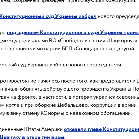
раны, избранный президент и действующая конституция.
Конституционный суд Украины избрал
нового председа
ера
под зданием Конституционного суда Украины прои
а
между радикалами ВО «Свобода» и партии «Нацкорпус» 
 представителями партии БПП «Солидарность» с другой.
ионный суд Украины избрал нового председателя.
ротивостояние началось после того, как представители 
 начали обвинять действующего президента Украины 
удач на фронте, в частности, в потерях украинских военн
м котле и при обороне Дебальцево, коррупции в армии,
му в вину отмену КС нормы о незаконном обогащении.
единенные Штаты Америки
отказали главе Конституцион
Шевчуку в открытии визы.