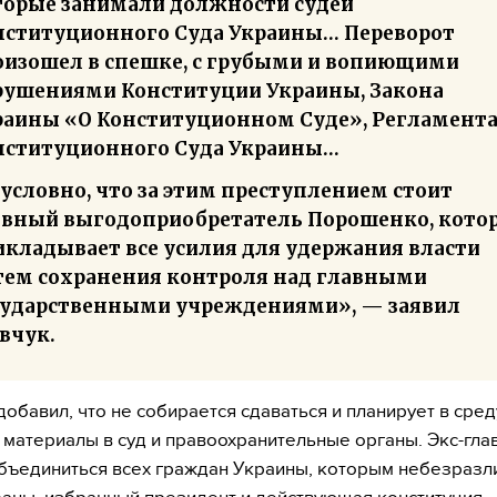
торые занимали должности судей
нституционного Суда Украины… Переворот
оизошел в спешке, с грубыми и вопиющими
рушениями Конституции Украины, Закона
раины «О Конституционном Суде», Регламент
нституционного Суда Украины…
условно, что за этим преступлением стоит
авный выгодоприобретатель Порошенко, кото
икладывает все усилия для удержания власти
тем сохранения контроля над главными
сударственными учреждениями», — заявил
вчук.
обавил, что не собирается сдаваться и планирует в среду
 материалы в суд и правоохранительные органы. Экс-гла
бъединиться всех граждан Украины, которым небезразл