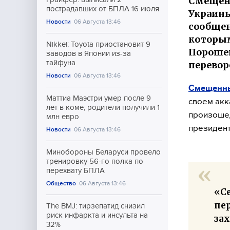
Смещенн
пострадавших от БПЛА 16 июля
Украины
Новости
06 Августа 13:46
сообщен
которым
Nikkei: Toyota приостановит 9
Пороше
заводов в Японии из-за
тайфуна
перевор
Новости
06 Августа 13:46
Смещенны
Маттиа Маэстри умер после 9
своем акк
лет в коме; родители получили 1
произошед
млн евро
президент
Новости
06 Августа 13:46
Минобороны Беларуси провело
тренировку 56-го полка по
перехвату БПЛА
Общество
06 Августа 13:46
«С
пе
The BMJ: тирзепатид снизил
риск инфаркта и инсульта на
зах
32%