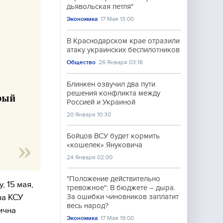
дьявольская петля"
Экономика
17 Мая 13:00
В Краснодарском крае отразили
атаку украинских беспилотников
а
Общество
26 Января 03:18
Блинкен озвучил два пути
решения конфликта между
рый
Россией и Украиной
20 Января 10:30
Бойцов ВСУ будет кормить
«кошелек» Януковича
24 Января 02:00
"Положение действительно
, 15 мая,
тревожное": В бюджете – дыра.
ва КСУ
За ошибки чиновников заплатит
весь народ?
ична
Экономика
17 Мая 19:00