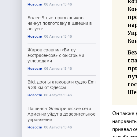
ко
Новости
06 Августа 13:46
Ко
пр
Более 5 тыс. призывников
начнут подготовку в Швеции в
на
августе
Ук
Новости
06 Августа 13:46
Ко
Жаров сравнил «Битву
Без
экстрасенсов» с быстрыми
гл
углеводами
пр
Новости
06 Августа 13:46
пу
Bild: дроны атаковали судно Emil
го
в 39 км от Одессы
Ше
Новости
06 Августа 13:46
Пашинян: Электрические сети
Он также д
Армении уйдут в доверительное
управление
направить
Новости
06 Августа 13:46
призвал о