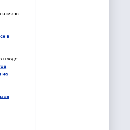
а отмены
се в
 в ходе
тов
 на
в за