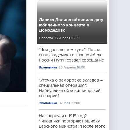
Лариса Долина объявила дату
юбилейного концерта в
Домодедово
Новости
16 Января 18:39
"Чем дальше, тем хуже": После
слов академика о главной беде
России Путин созвал совещание
Экономика
26 Апреля 16:00
"Утечка о заморозке вкладов –
специальная операция":
Набиуллина объявит кипрский
сценарий?
Экономика
02 Мая 23:00
Нас вернули в 1915 год?
Чиновники повторяют ошибку
царского министра: "После этого