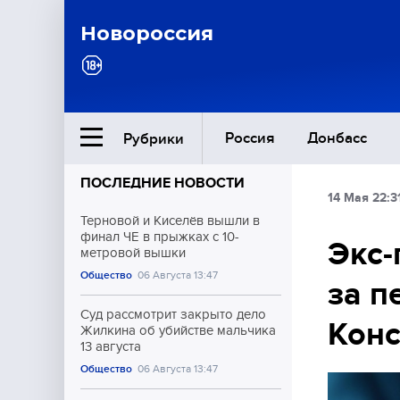
Новороссия
Россия
Донбасс
Рубрики
ПОСЛЕДНИЕ НОВОСТИ
14 Мая 22:3
Ближний Восток
Терновой и Киселёв вышли в
финал ЧЕ в прыжках с 10-
Экс-
метровой вышки
Общество
Общество
06 Августа 13:47
за п
Культура
Суд рассмотрит закрыто дело
Конс
Жилкина об убийстве мальчика
13 августа
Общество
06 Августа 13:47