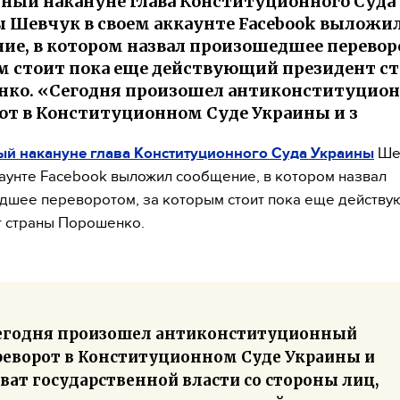
ый накануне глава Конституционного Суда
 Шевчук в своем аккаунте Facebook выложи
ие, в котором назвал произошедшее перевор
 стоит пока еще действующий президент с
нко. «Сегодня произошел антиконституцио
от в Конституционном Суде Украины и з
й накануне глава Конституционного Суда Украины
Ше
аунте Facebook выложил сообщение, в котором назвал
шее переворотом, за которым стоит пока еще действ
 страны Порошенко.
егодня произошел антиконституционный
реворот в Конституционном Суде Украины и
ват государственной власти со стороны лиц,