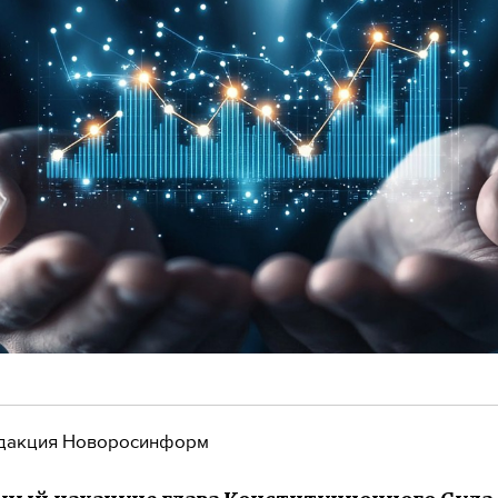
дакция Новоросинформ