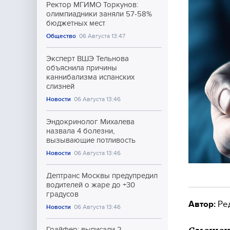
Ректор МГИМО Торкунов:
олимпиадники заняли 57-58%
бюджетных мест
Общество
06 Августа 13:47
Эксперт ВШЭ Тельнова
объяснила причины
каннибализма испанских
слизней
Новости
06 Августа 13:46
Эндокринолог Михалева
назвала 4 болезни,
вызывающие потливость
Новости
06 Августа 13:46
Дептранс Москвы предупредил
водителей о жаре до +30
градусов
Автор:
Ре
Новости
06 Августа 13:46
Грайфер: выписали 2