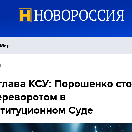
Мир
1
Политика
С
глава КСУ: Порошенко сто
Экономика
П
ереворотом в
Спорт
титуционном Суде