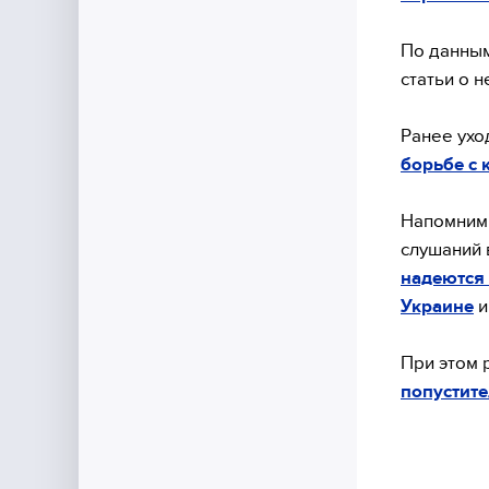
По данным
статьи о 
Ранее ух
борьбе с 
Напомним,
слушаний 
надеются
Украине
и
При этом 
попустит