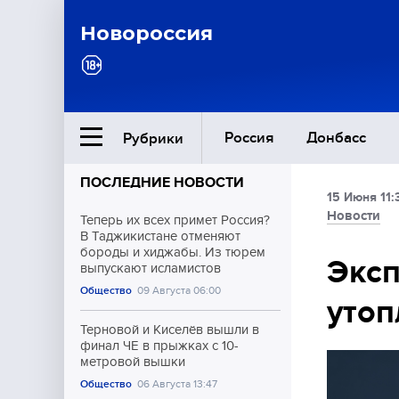
Новороссия
Россия
Донбасс
Рубрики
ПОСЛЕДНИЕ НОВОСТИ
15 Июня 11:
Ближний Восток
Новости
Теперь их всех примет Россия?
В Таджикистане отменяют
бороды и хиджабы. Из тюрем
Общество
Эксп
выпускают исламистов
Общество
09 Августа 06:00
утоп
Культура
Терновой и Киселёв вышли в
финал ЧЕ в прыжках с 10-
метровой вышки
Общество
06 Августа 13:47