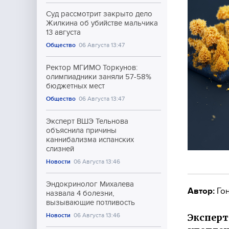
Суд рассмотрит закрыто дело
Жилкина об убийстве мальчика
13 августа
Общество
06 Августа 13:47
Ректор МГИМО Торкунов:
олимпиадники заняли 57-58%
бюджетных мест
Общество
06 Августа 13:47
Эксперт ВШЭ Тельнова
объяснила причины
каннибализма испанских
слизней
Новости
06 Августа 13:46
Эндокринолог Михалева
Автор:
Гон
назвала 4 болезни,
вызывающие потливость
Эксперт
Новости
06 Августа 13:46