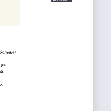
 большая
ации
й.
х.