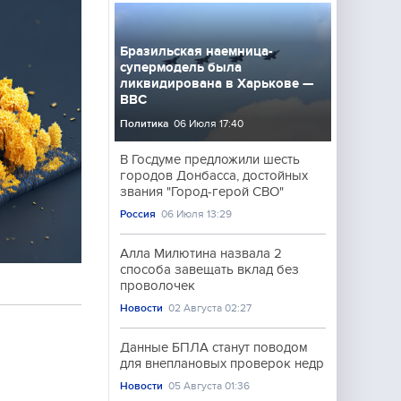
Бразильская наемница-
супермодель была
ликвидирована в Харькове —
BBC
Политика
06 Июля 17:40
В Госдуме предложили шесть
городов Донбасса, достойных
звания "Город-герой СВО"
Россия
06 Июля 13:29
Алла Милютина назвала 2
способа завещать вклад без
проволочек
Новости
02 Августа 02:27
Данные БПЛА станут поводом
для внеплановых проверок недр
Новости
05 Августа 01:36