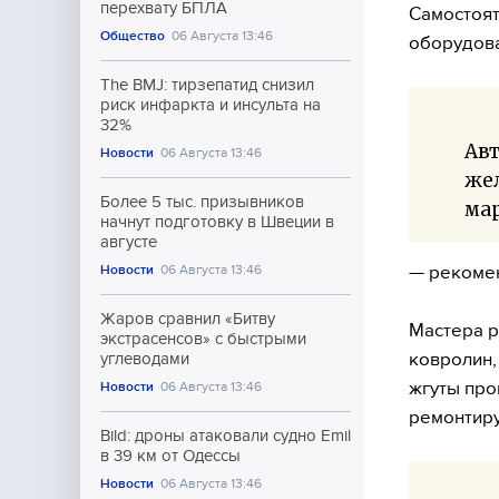
перехвату БПЛА
Самостоят
Общество
06 Августа 13:46
оборудова
The BMJ: тирзепатид снизил
риск инфаркта и инсульта на
32%
Авт
Новости
06 Августа 13:46
же
Более 5 тыс. призывников
мар
начнут подготовку в Швеции в
августе
— рекоме
Новости
06 Августа 13:46
Жаров сравнил «Битву
Мастера р
экстрасенсов» с быстрыми
ковролин,
углеводами
жгуты про
Новости
06 Августа 13:46
ремонтиру
Bild: дроны атаковали судно Emil
в 39 км от Одессы
Новости
06 Августа 13:46