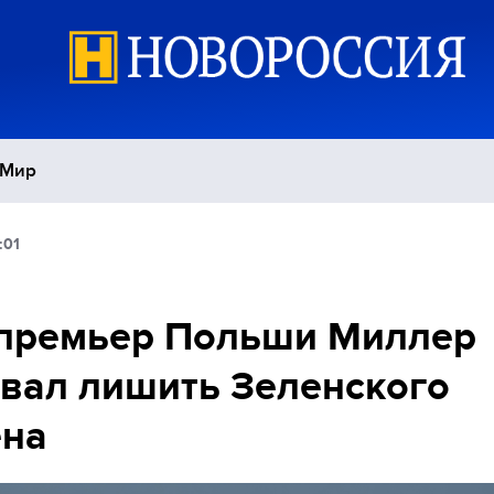
Мир
:01
Политика
С
Экономика
П
-премьер Польши Миллер
вал лишить Зеленского
Спорт
ена