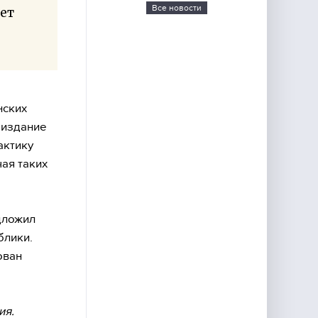
Все новости
дет
нских
 издание
актику
ая таких
дложил
блики.
ован
ия.