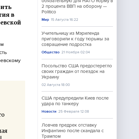
обязательную для НАТО норму в
шить
2 процента ВВП на оборону —
Politico
тия в
Мир
15 Августа 16:22
иевской
Учительницу из Мэриленда
приговорили к году тюрьмы за
им
совращение подростка
сть
Общество
21 Ноября 02:04
иевскому
Посольство США предостерегло
своих граждан от поездок на
Украину
02 Августа 18:00
США предупредили Киев после
удара по танкеру
Новости
25 Февраля 12:08
то
Ловчев предрек отставку
ная
Инфантино после скандала с
Трампом
!