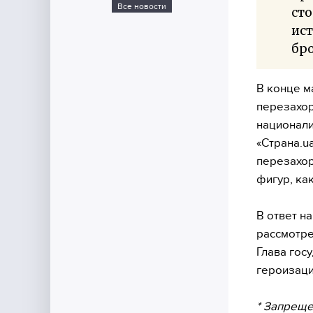
Все новости
сто
ист
бро
В конце м
перезахор
национали
«Страна.u
перезахор
фигур, ка
В ответ н
рассмотре
Глава гос
героизаци
* Запреще