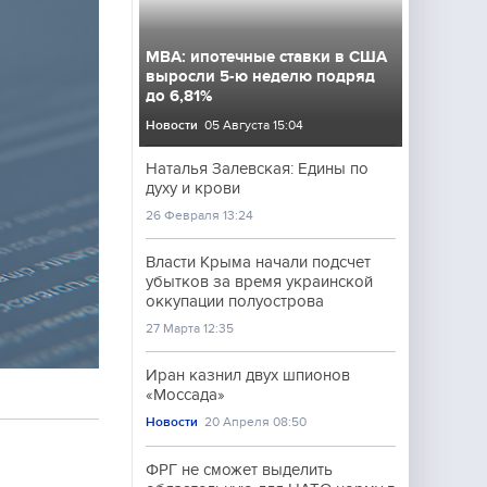
MBA: ипотечные ставки в США
выросли 5-ю неделю подряд
до 6,81%
Новости
05 Августа 15:04
Наталья Залевская: Едины по
духу и крови
26 Февраля 13:24
Власти Крыма начали подсчет
убытков за время украинской
оккупации полуострова
27 Марта 12:35
Иран казнил двух шпионов
«Моссада»
Новости
20 Апреля 08:50
ФРГ не сможет выделить