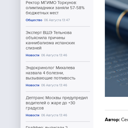
Ректор МГИМО Торкунов:
олимпиадники заняли 57-58%
бюджетных мест
Общество
06 Августа 13:47
Эксперт ВШЭ Тельнова
объяснила причины
каннибализма испанских
слизней
Новости
06 Августа 13:46
Эндокринолог Михалева
назвала 4 болезни,
вызывающие потливость
Новости
06 Августа 13:46
Дептранс Москвы предупредил
водителей о жаре до +30
градусов
Новости
06 Августа 13:46
Автор:
Се
Грайфер: выписали 2