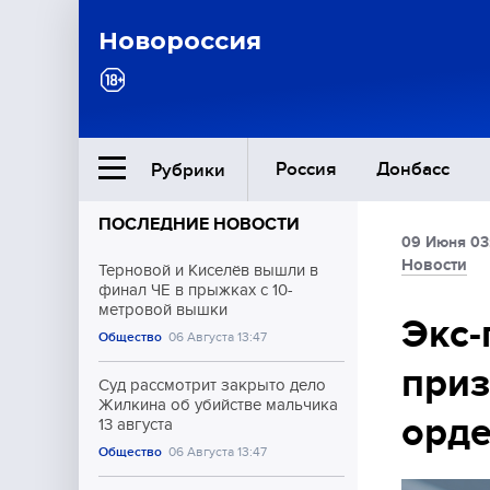
Новороссия
Россия
Донбасс
Рубрики
ПОСЛЕДНИЕ НОВОСТИ
09 Июня 03
Ближний Восток
Новости
Терновой и Киселёв вышли в
финал ЧЕ в прыжках с 10-
метровой вышки
Общество
Экс
Общество
06 Августа 13:47
приз
Культура
Суд рассмотрит закрыто дело
Жилкина об убийстве мальчика
орд
13 августа
Общество
06 Августа 13:47