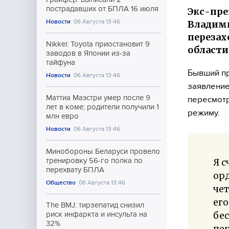
пострадавших от БПЛА 16 июля
Экс-пре
Новости
06 Августа 13:46
Владими
перезах
Nikkei: Toyota приостановит 9
области
заводов в Японии из-за
тайфуна
Бывший п
Новости
06 Августа 13:46
заявление
Маттиа Маэстри умер после 9
пересмотр
лет в коме; родители получили 1
режиму.
млн евро
Новости
06 Августа 13:46
Минобороны Беларуси провело
тренировку 56-го полка по
Я с
перехвату БПЛА
орд
Общество
06 Августа 13:46
чет
его
The BMJ: тирзепатид снизил
бес
риск инфаркта и инсульта на
32%
пер