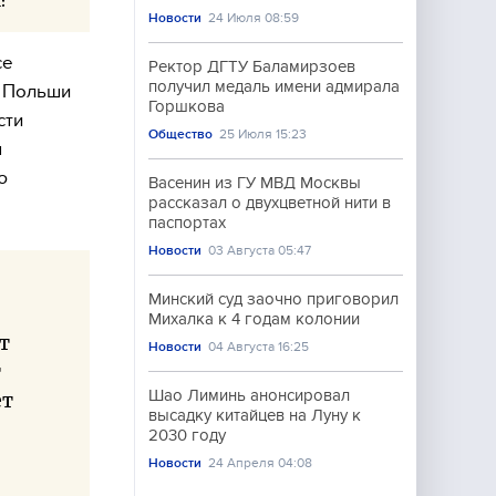
Новости
24 Июля 08:59
се
Ректор ДГТУ Баламирзоев
получил медаль имени адмирала
ы Польши
Горшкова
сти
Общество
25 Июля 15:23
я
ю
Васенин из ГУ МВД Москвы
рассказал о двухцветной нити в
паспортах
Новости
03 Августа 05:47
Минский суд заочно приговорил
Михалка к 4 годам колонии
т
Новости
04 Августа 16:25
т
Шао Лиминь анонсировал
ет
высадку китайцев на Луну к
2030 году
Новости
24 Апреля 04:08