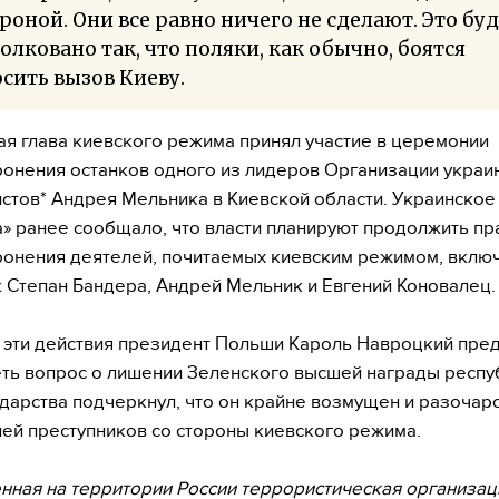
роной. Они все равно ничего не сделают. Это бу
олковано так, что поляки, как обычно, боятся
сить вызов Киеву.
ая глава киевского режима принял участие в церемонии
онения останков одного из лидеров Организации украи
стов* Андрея Мельника в Киевской области. Украинское
a» ранее сообщало, что власти планируют продолжить пр
онения деятелей, почитаемых киевским режимом, включ
к Степан Бандера, Андрей Мельник и Евгений Коновалец.
а эти действия президент Польши Кароль Навроцкий пре
ть вопрос о лишении Зеленского высшей награды респу
ударства подчеркнул, что он крайне возмущен и разочар
ей преступников со стороны киевского режима.
нная на территории России террористическая организац