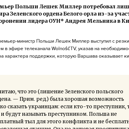
мьер Польши Лешек Миллер потребовал ли
ра Зеленского ордена Белого орла из-за учас
оронении лидера ОУН* Андрея Мельника в К
ремьер-министр Польши Лешек Миллер выступил с резк
м в эфире телеканала WolnośćTV, указав на необходимо
а характера поддержки, которую Варшава оказывает к
читаю, что это (лишение Зеленского польского
ена. — Прим. ред.) была хорошая возможность
ко сказать украинцам: если кто-то преступник, 
 и будут называть преступником. Польша не
платный тыл для этого конфликта и не бесплат
евалочная станция. Она не дешевая проститутка