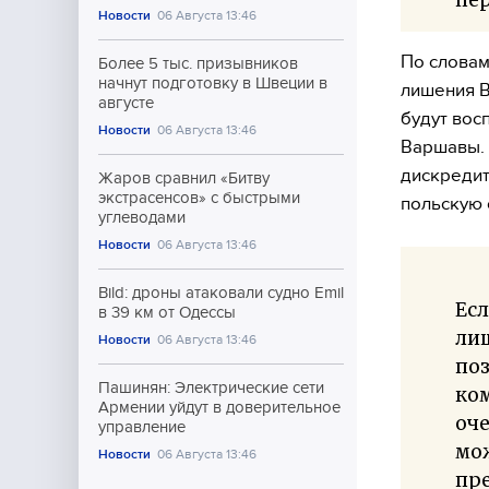
Новости
06 Августа 13:46
По словам
Более 5 тыс. призывников
начнут подготовку в Швеции в
лишения В
августе
будут вос
Новости
06 Августа 13:46
Варшавы. 
дискредит
Жаров сравнил «Битву
экстрасенсов» с быстрыми
польскую 
углеводами
Новости
06 Августа 13:46
Bild: дроны атаковали судно Emil
Есл
в 39 км от Одессы
лиш
Новости
06 Августа 13:46
поз
Пашинян: Электрические сети
ком
Армении уйдут в доверительное
оче
управление
мож
Новости
06 Августа 13:46
пре