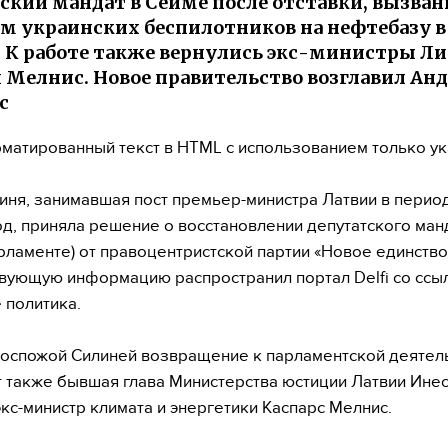
ский мандат в Сейме после отставки, вызва
м украинских беспилотников на нефтебазу в
. К работе также вернулись экс-министры Л
и Мелнис. Новое правительство возглавил Ан
с
матированный текст в HTML с использованием только у
иня, занимавшая пост премьер-министра Латвии в период
од, приняла решение о восстановлении депутатского ман
рламенте) от правоцентристской партии «Новое единство
вующую информацию распространил портал Delfi со ссы
 политика.
госпожой Силиней возвращение к парламентской деятел
 также бывшая глава Министерства юстиции Латвии Инес
экс-министр климата и энергетики Каспарс Мелнис.