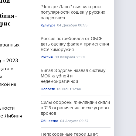
нной
"Четыре Лапы" выявила рост
популярности кошек у русских
ибиня-
владельцев
дрис
Культура
04 Декабря 06:55
Россия потребовала от ОБСЕ
дать оценку фактам применения
казанных
ВСУ химоружия
Россия
08 Февраля 23:01
 с 2023
дата в
Билал Эрдоган назвал систему
».
МОК клубной и
недемократичной
лкой на
Новости
05 Июня 12:40
Силы обороны Финляндии сняли
ьности
в 7.13 ограничения после угрозы
дронов
е Либиня-
Общество
04 Августа 09:57
Непокорённые герои ДНР: