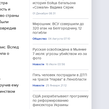
стра
история бойца батальона
«Сомали» Вадима Серик
ость и
01 Декабря 08:31
во страны
 были
Мирошник: ВСУ совершили до
повредив
320 атак на Белгородчину, 12
погибли
Общество
04 Августа 07:10
ис. Вслед
Русская освобождена в Мьянме
ила о
7 июля: угрозы убийством из-за
фото
Новости
16 Июля 03:56
Пять человек пострадали в ДТП
о
на трассе "Нарва" в Ленобласти
ручив ему
Новости
25 Января 21:12
шинством
США разрабатывают программу
по реформированию
финсектора Украины