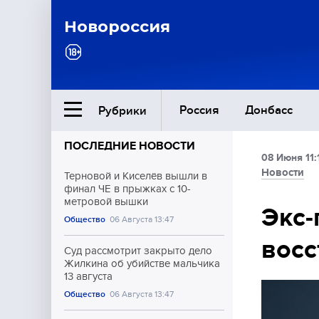
Новороссия
Россия
Донбасс
Рубрики
ПОСЛЕДНИЕ НОВОСТИ
08 Июня 11:
Ближний Восток
Новости
Терновой и Киселёв вышли в
финал ЧЕ в прыжках с 10-
метровой вышки
Общество
Экс-
Общество
06 Августа 13:47
восс
Культура
Суд рассмотрит закрыто дело
Жилкина об убийстве мальчика
13 августа
Общество
06 Августа 13:47