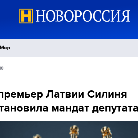
Мир
18
Политика
С
Экономика
П
премьер Латвии Силиня
тановила мандат депутат
Спорт