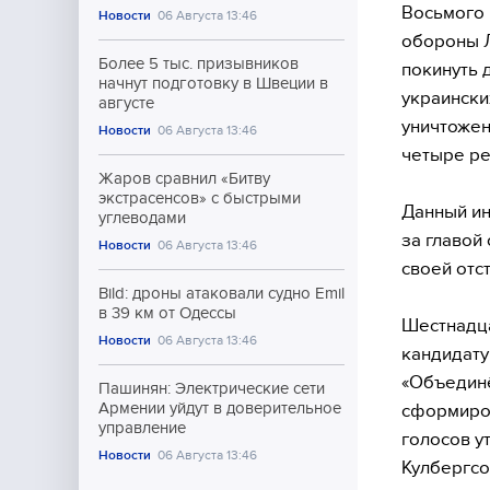
Восьмого 
Новости
06 Августа 13:46
обороны Л
Более 5 тыс. призывников
покинуть 
начнут подготовку в Швеции в
украински
августе
уничтожен
Новости
06 Августа 13:46
четыре ре
Жаров сравнил «Битву
экстрасенсов» с быстрыми
Данный ин
углеводами
за главой
Новости
06 Августа 13:46
своей отс
Bild: дроны атаковали судно Emil
в 39 км от Одессы
Шестнадца
Новости
06 Августа 13:46
кандидату
«Объединё
Пашинян: Электрические сети
Армении уйдут в доверительное
сформиров
управление
голосов у
Новости
06 Августа 13:46
Кулбергсо