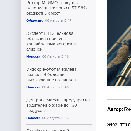
Ректор МГИМО Торкунов:
олимпиадники заняли 57-58%
бюджетных мест
Общество
06 Августа 13:47
Эксперт ВШЭ Тельнова
объяснила причины
каннибализма испанских
слизней
Новости
06 Августа 13:46
Эндокринолог Михалева
назвала 4 болезни,
вызывающие потливость
Новости
06 Августа 13:46
Дептранс Москвы предупредил
водителей о жаре до +30
Автор:
Гон
градусов
Новости
06 Августа 13:46
Экс-пре
Грайфер: выписали 2