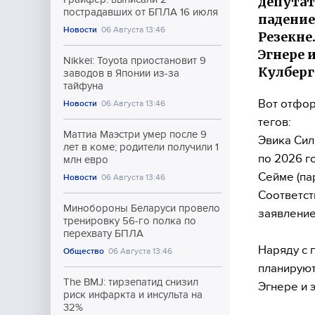
депутат
пострадавших от БПЛА 16 июля
падение
Новости
06 Августа 13:46
Резекне
Эгнере 
Nikkei: Toyota приостановит 9
Кулберг
заводов в Японии из-за
тайфуна
Вот отфор
Новости
06 Августа 13:46
тегов:
Маттиа Маэстри умер после 9
Эвика Сил
лет в коме; родители получили 1
по 2026 г
млн евро
Сейме (па
Новости
06 Августа 13:46
Соответст
Минобороны Беларуси провело
заявление
тренировку 56-го полка по
перехвату БПЛА
Наряду с 
Общество
06 Августа 13:46
планируют
The BMJ: тирзепатид снизил
Эгнере и 
риск инфаркта и инсульта на
32%