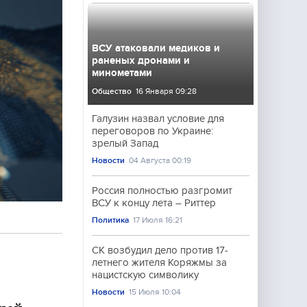
ВСУ атаковали медиков и
раненых дронами и
минометами
Общество
16 Января 09:28
Галузин назвал условие для
переговоров по Украине:
зрелый Запад
Новости
04 Августа 00:19
Россия полностью разгромит
ВСУ к концу лета – Риттер
Политика
17 Июля 16:21
СК возбудил дело против 17-
летнего жителя Коряжмы за
нацистскую символику
Новости
15 Июля 10:04