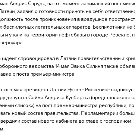
мая Андрис Спрудс, на тот момент занимавший пост мини
атвии, заявил о готовности принять на себя ответственн
должность после проникновения в воздушное пространст
х беспилотных летательных аппаратов. Беспилотники не
ы и упали на территории нефтебазы в городе Резекне, 
зервуара.
цидент спровоцировал в Латвии правительственный криз
 оборонного ведомства 14 мая Эвика Силиня также объяв
тавке с поста премьер-министра.
того мая президент Латвии Эдгарc Ринкевичс выдвинул
ру депутата Сейма Андриса Кулбергса (представляющег
нный список») на пост премьер-министра республики, по
ать новый состав правительства. Парламентарии боль
твердили состав нового кабинета во главе с господином
м.