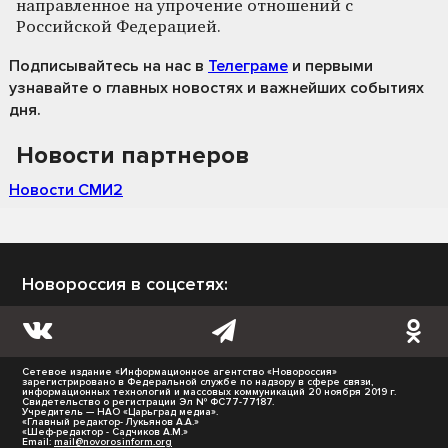
направленное на упрочение отношений с
Российской Федерацией.
Подписывайтесь на нас
в
Телеграме
и первыми
узнавайте о главных новостях и важнейших событиях
дня.
Новости партнеров
Новости СМИ2
Новороссия в соцсетях:
Сетевое издание «Информационное агентство «Новороссия»
зарегистрировано в Федеральной службе по надзору в сфере связи,
информационных технологий и массовых коммуникаций 20 ноября 2019 г.
Свидетельство о регистрации Эл № ФС77-77187.
Учредитель — НАО «Царьград медиа».
«Главный редактор- Лукьянов А.А.»
«Шеф-редактор - Садчиков А.М.»
Email:
mail@novorosinform.org