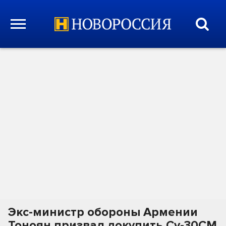
Экс-министр обороны Армении
Тоноян призвал докупить Су-30СМ