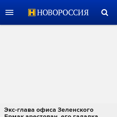
Экс-глава офиса Зеленского
Ермак арестован, его гадалка