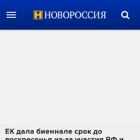
ЕК дала биеннале срок до
воскресенья из-за участия РФ и