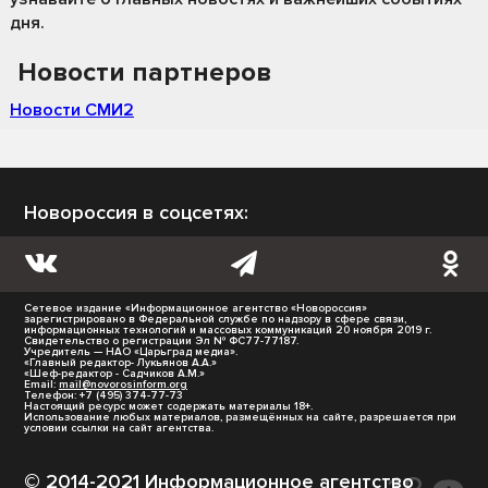
дня.
Новости партнеров
Новости СМИ2
Новороссия в соцсетях:
Сетевое издание «Информационное агентство «Новороссия»
зарегистрировано в Федеральной службе по надзору в сфере связи,
информационных технологий и массовых коммуникаций 20 ноября 2019 г.
Свидетельство о регистрации Эл № ФС77-77187.
Учредитель — НАО «Царьград медиа».
«Главный редактор- Лукьянов А.А.»
«Шеф-редактор - Садчиков А.М.»
Email:
mail@novorosinform.org
Телефон: +7 (495) 374-77-73
Настоящий ресурс может содержать материалы 18+.
Использование любых материалов, размещённых на сайте, разрешается при
условии ссылки на сайт агентства.
© 2014-2021 Информационное агентство