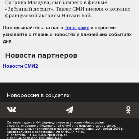
Патрика Малдуна, сыгравшего в фильме
«Звёздный десант». Также СМИ писали о кончине
французской актрисы Натали Бай.
Подписывайтесь на нас
в
Телеграме
и первыми
узнавайте о главных новостях и важнейших событиях
дня.
Новости партнеров
Новости СМИ2
Новороссия в соцсетях:
Сетевое издание «Информационное агентство «Новороссия»
зарегистрировано в Федеральной службе по надзору в сфере связи,
информационных технологий и массовых коммуникаций 20 ноября 2019 г.
Свидетельство о регистрации Эл № ФС77-77187.
Учредитель — НАО «Царьград медиа».
«Главный редактор- Лукьянов А.А.»