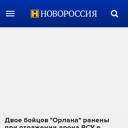
Двое бойцов "Орлана" ранены
при отражении дрона ВСУ в