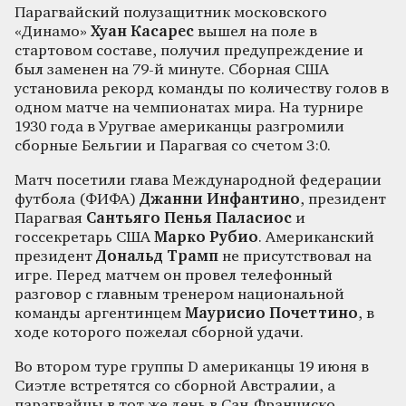
Парагвайский полузащитник московского
«Динамо»
Хуан Касарес
вышел на поле в
стартовом составе, получил предупреждение и
был заменен на 79-й минуте. Сборная США
установила рекорд команды по количеству голов в
одном матче на чемпионатах мира. На турнире
1930 года в Уругвае американцы разгромили
сборные Бельгии и Парагвая со счетом 3:0.
Матч посетили глава Международной федерации
футбола (ФИФА)
Джанни Инфантино
, президент
Парагвая
Сантьяго Пенья Паласиос
и
госсекретарь США
Марко Рубио
. Американский
президент
Дональд Трамп
не присутствовал на
игре. Перед матчем он провел телефонный
разговор с главным тренером национальной
команды аргентинцем
Маурисио Почеттино
, в
ходе которого пожелал сборной удачи.
Во втором туре группы D американцы 19 июня в
Сиэтле встретятся со сборной Австралии, а
парагвайцы в тот же день в Сан-Франциско