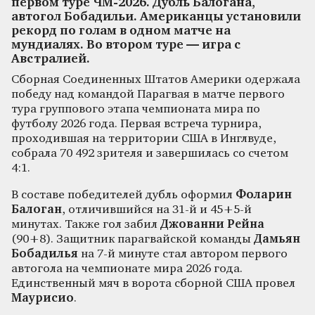
первом туре ЧМ-2026. Дубль Балогана,
автогол Бобадильи. Американцы установили
рекорд по голам в одном матче на
мундиалях. Во втором туре — игра с
Австралией.
Сборная Соединенных Штатов Америки одержала
победу над командой Парагвая в матче первого
тура группового этапа чемпионата мира по
футболу 2026 года. Первая встреча турнира,
проходившая на территории США в Инглвуде,
собрала 70 492 зрителя и завершилась со счетом
4:1.
В составе победителей дубль оформил
Фоларин
Балоган
, отличившийся на 31-й и 45+5-й
минутах. Также гол забил
Джованни Рейна
(90+8). Защитник парагвайской команды
Дамьян
Бобадилья
на 7-й минуте стал автором первого
автогола на чемпионате мира 2026 года.
Единственный мяч в ворота сборной США провел
Маурисио
.