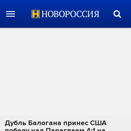
Дубль Балогана принес США
победу над Парагваем 4:1 на