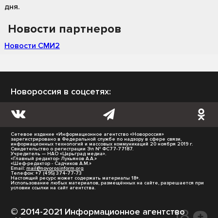
дня.
Новости партнеров
Новости СМИ2
Новороссия в соцсетях:
Сетевое издание «Информационное агентство «Новороссия»
зарегистрировано в Федеральной службе по надзору в сфере связи,
информационных технологий и массовых коммуникаций 20 ноября 2019 г.
Свидетельство о регистрации Эл № ФС77-77187.
Учредитель — НАО «Царьград медиа».
«Главный редактор- Лукьянов А.А.»
«Шеф-редактор - Садчиков А.М.»
Email:
mail@novorosinform.org
Телефон: +7 (495) 374-77-73
Настоящий ресурс может содержать материалы 18+.
Использование любых материалов, размещённых на сайте, разрешается при
условии ссылки на сайт агентства.
© 2014-2021 Информационное агентство