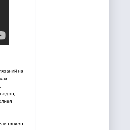
тязаний на
ках
.
водов,
олная
ели танков