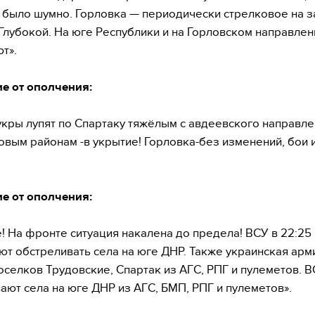
 было шумно. Горловка — периодически стрелковое на з
Глубокой. На юге Республики и на Горловском направлен
т».
е от ополчения:
укры лупят по Спартаку тяжёлым с авдеевского направле
вым районам -в укрытие! Горловка-без изменений, бои и
е от ополчения:
! На фронте ситуация накалена до предела! ВСУ в 22:25
т обстреливать села на юге ДНР. Также украинская арм
оселков Трудовские, Спартак из АГС, РПГ и пулеметов. 
ают села на юге ДНР из АГС, БМП, РПГ и пулеметов».