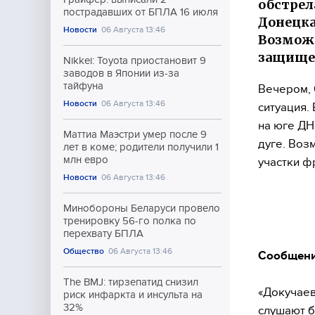
обстрел
пострадавших от БПЛА 16 июля
Донецка
Новости
06 Августа 13:46
Возможн
защищен
Nikkei: Toyota приостановит 9
заводов в Японии из-за
тайфуна
Вечером, 
Новости
06 Августа 13:46
ситуация.
на юге ДН
Маттиа Маэстри умер после 9
дуге. Во
лет в коме; родители получили 1
млн евро
участки ф
Новости
06 Августа 13:46
Минобороны Беларуси провело
тренировку 56-го полка по
перехвату БПЛА
Общество
06 Августа 13:46
Сообщени
The BMJ: тирзепатид снизил
«Докучаев
риск инфаркта и инсульта на
32%
слушают б