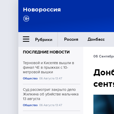
Новороссия
Россия
Донбасс
Рубрики
ПОСЛЕДНИЕ НОВОСТИ
06 Сентября
Ближний Восток
Терновой и Киселёв вышли в
финал ЧЕ в прыжках с 10-
Донб
метровой вышки
Общество
Общество
06 Августа 13:47
сент
Культура
Суд рассмотрит закрыто дело
Жилкина об убийстве мальчика
13 августа
Общество
06 Августа 13:47