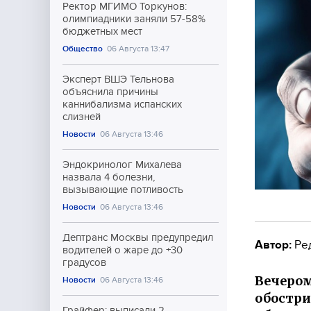
Ректор МГИМО Торкунов:
олимпиадники заняли 57-58%
бюджетных мест
Общество
06 Августа 13:47
Эксперт ВШЭ Тельнова
объяснила причины
каннибализма испанских
слизней
Новости
06 Августа 13:46
Эндокринолог Михалева
назвала 4 болезни,
вызывающие потливость
Новости
06 Августа 13:46
Дептранс Москвы предупредил
Автор:
Ре
водителей о жаре до +30
градусов
Вечером
Новости
06 Августа 13:46
обостри
Грайфер: выписали 2