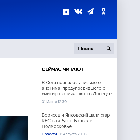
СЕЙЧАС ЧИТАЮТ
пецоперация
В Сети появилось письмо от
анонима, предупредившего о
роисшествия
«минировании» школ в Донецке
01 Марта 12:30
Борисов и Янковский дали старт
REC на «Руссо-Балте» в
Подмосковье
Новости
01 Августа 20:02