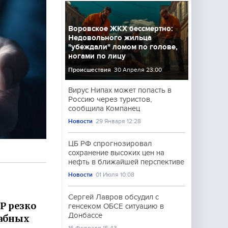
Воровское ЖКХ бессмертно:
Недовольного жильца
"убеждали" ломом по голове,
ногами по лицу
Происшествия
30 Апреля 23:00
Вирус Нипах может попасть в
Россию через туристов,
сообщила Компанец
Новости
29 Января 12:28
ЦБ РФ спрогнозировал
сохранение высоких цен на
нефть в ближайшей перспективе
Новости
01 Июля 10:08
Сергей Лавров обсудил с
Р резко
генсеком ОБСЕ ситуацию в
Донбассе
табных