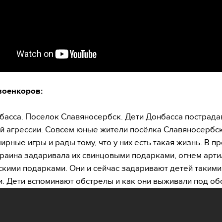
военкоров:
басса. Поселок Славяносербск. Дети Донбасса пострада
й агрессии. Совсем юные жители посёлка Славяносербск
мирные игры и рады тому, что у них есть такая жизнь. В п
раина задаривала их свинцовыми подарками, огнем арт
скими подарками. Они и сейчас задаривают детей такими
. Дети вспоминают обстрелы и как они выживали под об