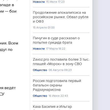
Новости
15 Июля 17:23
ападе в
ии — бои
Продолжение апокалипсиса на
российском рынке. Обвал рубля
и ОФЗ
15 Апреля 01:00
Пичугин в суде рассказал о
попытке суицида брата
ния. Всем
Новости
17 Марта 18:22
дут по
Zavoz.pro поставила более 3 тыс.
плащей «Морок» в зону СВО
Общество
06 Августа 09:23
Россия подготовила первый
батальон охраны
ия ведёт
Радзаунарисона
ВСУ
Общество
16 Июня 22:43
Каха Басилия и Ильгар