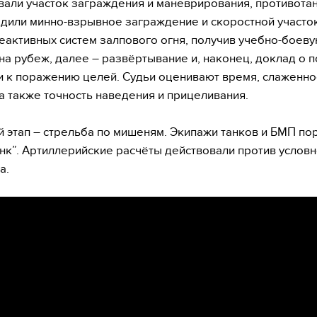
али участок заграждения и маневрирования, противота
одили минно-взрывное заграждение и скоростной участок
еактивных систем залпового огня, получив учебно-боеву
на рубеж, далее – развёртывание и, наконец, доклад о 
и к поражению целей. Судьи оценивают время, слаженно
 а также точность наведения и прицеливания.
 этап – стрельба по мишеням. Экипажи танков и БМП по
анк”. Артиллерийские расчёты действовали против услов
а.