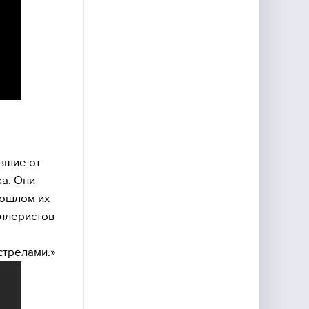
вшие от
а. Они
рошлом их
иллеристов
стрелами.»