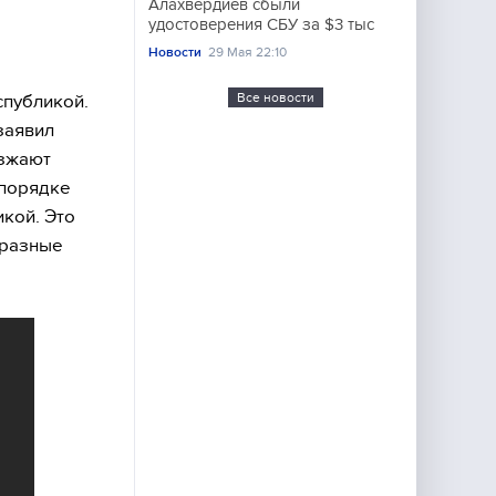
Алахвердиев сбыли
удостоверения СБУ за $3 тыс
Новости
29 Мая 22:10
Все новости
спубликой.
заявил
езжают
 порядке
икой. Это
 разные