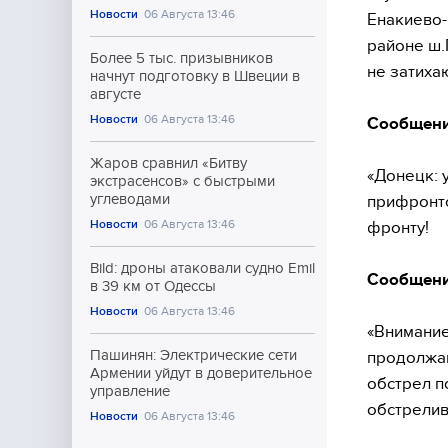
Новости
06 Августа 13:46
Енакиево-
районе ш.
Более 5 тыс. призывников
не затихаю
начнут подготовку в Швеции в
августе
Новости
06 Августа 13:46
Сообщени
Жаров сравнил «Битву
«Донецк: 
экстрасенсов» с быстрыми
углеводами
прифронто
Новости
06 Августа 13:46
фронту!
Bild: дроны атаковали судно Emil
Сообщени
в 39 км от Одессы
Новости
06 Августа 13:46
«Внимание
Пашинян: Электрические сети
продолжаю
Армении уйдут в доверительное
обстрел п
управление
обстрелив
Новости
06 Августа 13:46