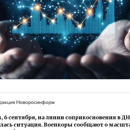
дакция Новоросинформ
, 6 сентября, на линии соприкосновения в ДН
лась ситуация. Военкоры сообщают о масш