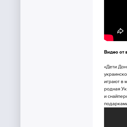
Видео от 
«Дети Дон
украинско
играют в 
родная Ук
и снайпер
подарками