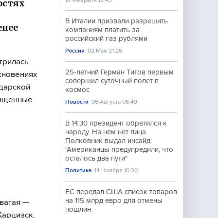
16 Февраля 15:43
остях
В Италии призвали разрешить
енее
компаниям платить за
российский газ рублями
Россия
02 Мая 21:26
трилась
25-летний Герман Титов первым
кновениях
совершил суточный полет в
одарской
космос
щищенные
Новости
06 Августа 06:49
В 14:30 президент обратился к
народу. На нём нет лица.
Полковник выдал инсайд:
"Американцы предупредили, что
осталось два пути"
Политика
14 Ноября 10:30
ЕС передал США список товаров
на 115 млрд евро для отмены
оватая —
пошлин
Харцизск,