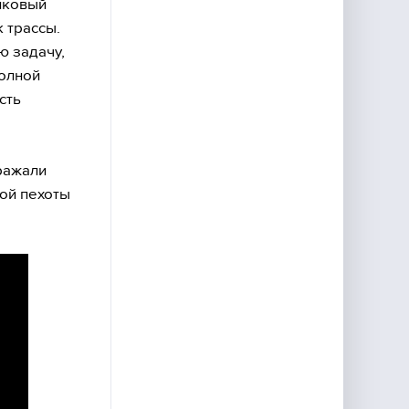
нковый
 трассы.
ю задачу,
полной
сть
ражали
ной пехоты