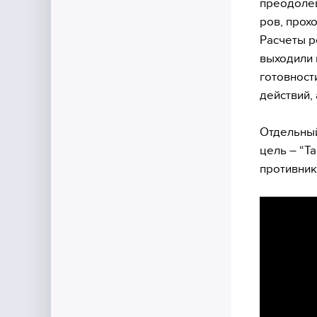
преодолев
ров, прох
Расчеты р
выходили 
готовност
действий,
Отдельный
цель – “Т
противник