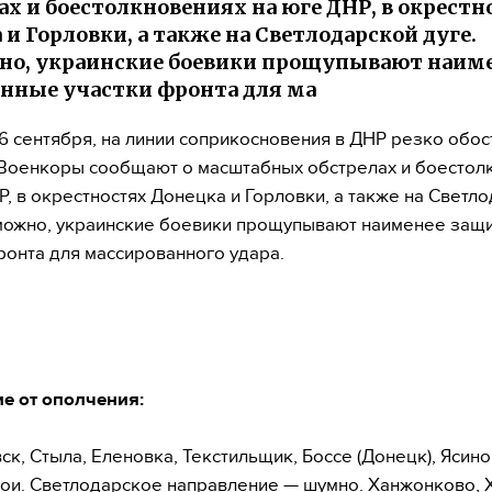
ах и боестолкновениях на юге ДНР, в окрестн
 и Горловки, а также на Светлодарской дуге.
о, украинские боевики прощупывают наим
ные участки фронта для ма
6 сентября, на линии соприкосновения в ДНР резко обос
 Военкоры сообщают о масштабных обстрелах и боестол
Р, в окрестностях Донецка и Горловки, а также на Светл
зможно, украинские боевики прощупывают наименее за
ронта для массированного удара.
е от ополчения:
ск, Стыла, Еленовка, Текстильщик, Боссе (Донецк), Ясин
ои. Светлодарское направление — шумно. Ханжонково, 