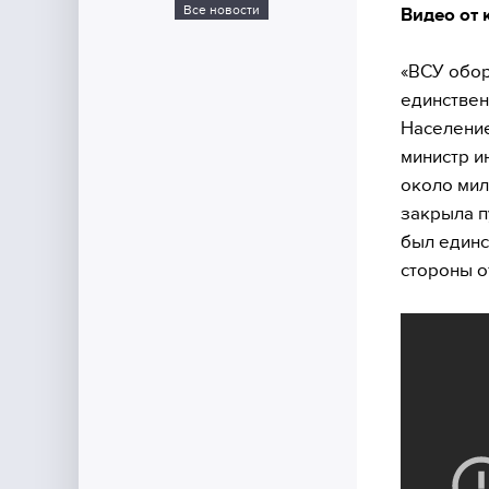
Все новости
Видео от 
«ВСУ обор
единствен
Население
министр и
около мил
закрыла п
был единс
стороны о