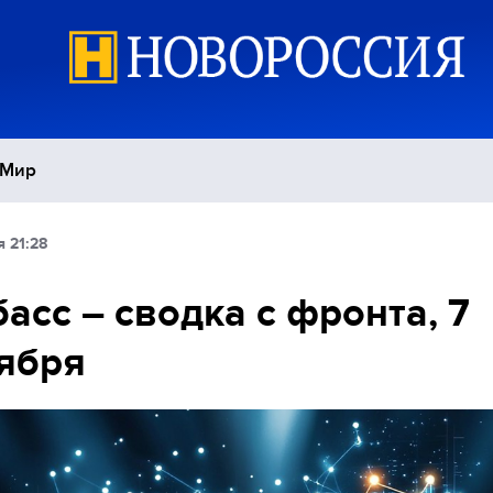
Мир
 21:28
Политика
С
асс – сводка с фронта, 7
Экономика
П
ября
Спорт