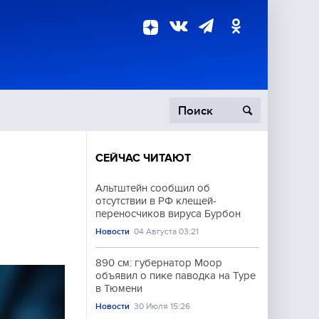
СЕЙЧАС ЧИТАЮТ
пецоперация
Альтштейн сообщил об
отсутствии в РФ клещей-
роисшествия
переносчиков вируса Бурбон
Новости
04 Августа 03:21
890 см: губернатор Моор
объявил о пике паводка на Туре
в Тюмени
Новости
30 Июля 15:26