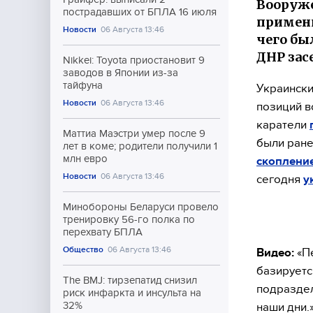
Вооруже
пострадавших от БПЛА 16 июля
примени
Новости
06 Августа 13:46
чего бы
ДНР зас
Nikkei: Toyota приостановит 9
заводов в Японии из-за
тайфуна
Украински
Новости
06 Августа 13:46
позиций в
каратели
Маттиа Маэстри умер после 9
были ране
лет в коме; родители получили 1
млн евро
скопление
Новости
06 Августа 13:46
сегодня
у
Минобороны Беларуси провело
тренировку 56-го полка по
перехвату БПЛА
Общество
06 Августа 13:46
Видео:
«Пе
базируетс
The BMJ: тирзепатид снизил
подраздел
риск инфаркта и инсульта на
32%
наши дни.