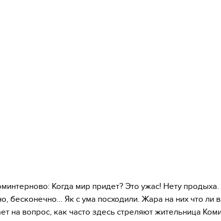
Коминтерново: Когда мир придет? Это ужас! Нету продыха.
о, бесконечно… Як с ума посходили. Жара на них что ли 
ает на вопрос, как часто здесь стреляют жительница Ко