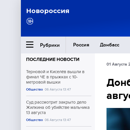
Новороссия
Россия
Донбасс
Рубрики
ПОСЛЕДНИЕ НОВОСТИ
01 Августа 
Ближний Восток
Терновой и Киселёв вышли в
финал ЧЕ в прыжках с 10-
Донб
метровой вышки
Общество
Общество
06 Августа 13:47
авгу
Культура
Суд рассмотрит закрыто дело
Жилкина об убийстве мальчика
13 августа
Общество
06 Августа 13:47