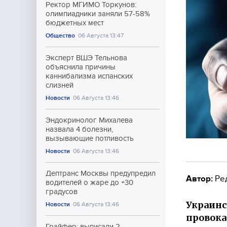
Ректор МГИМО Торкунов:
олимпиадники заняли 57-58%
бюджетных мест
Общество
06 Августа 13:47
Эксперт ВШЭ Тельнова
объяснила причины
каннибализма испанских
слизней
Новости
06 Августа 13:46
Эндокринолог Михалева
назвала 4 болезни,
вызывающие потливость
Новости
06 Августа 13:46
Дептранс Москвы предупредил
Автор:
Ре
водителей о жаре до +30
градусов
Украинс
Новости
06 Августа 13:46
провок
Грайфер: выписали 2