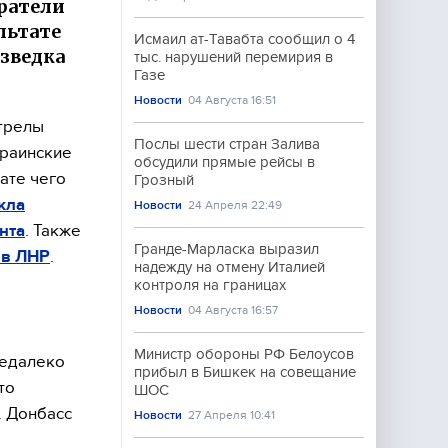
ратели
льтате
Исмаил ат-Тавабта сообщил о 4
азведка
тыс. нарушений перемирия в
Газе
Новости
04 Августа 16:51
трелы
Послы шести стран Залива
краинские
обсудили прямые рейсы в
тате чего
Грозный
кла
Новости
24 Апреля 22:49
нта
. Также
Гранде-Марласка выразил
 в ЛНР
.
надежду на отмену Италией
контроля на границах
Новости
04 Августа 16:57
Министр обороны РФ Белоусов
Недалеко
прибыл в Бишкек на совещание
то
ШОС
. Донбасс
Новости
27 Апреля 10:41