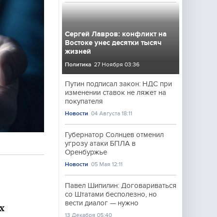
Сергей Лавров: конфликт на
Востоке унес десятки тысяч
жизней
Политика
27 Ноября 03:36
Путин подписал закон: НДС при
изменении ставок не ляжет на
покупателя
Новости
04 Августа 18:11
Губернатор Солнцев отменил
угрозу атаки БПЛА в
Оренбуржье
Новости
05 Мая 12:11
Павел Шипилин: Договариваться
со Штатами бесполезно, но
вести диалог — нужно
х
13 Декабря 05:40