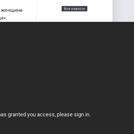
Все новости
я женщина
а».