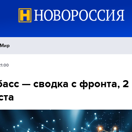
Мир
21:00
Политика
С
асс — сводка с фронта, 2
Экономика
П
ста
Спорт