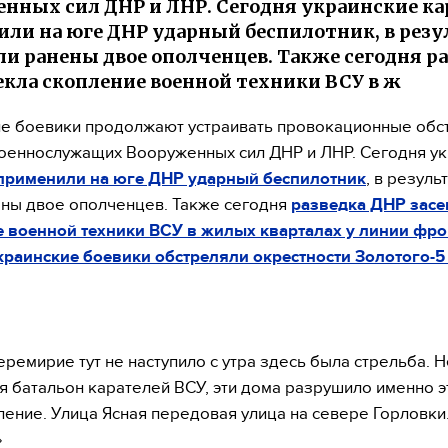
нных сил ДНР и ЛНР. Сегодня украинские ка
ли на юге ДНР ударный беспилотник, в резу
ли ранены двое ополченцев. Также сегодня р
екла скопление военной техники ВСУ в ж
е боевики продолжают устраивать провокационные обс
оеннослужащих Вооруженных сил ДНР и ЛНР. Сегодня у
применили на юге ДНР ударный беспилотник
, в резуль
ны двое ополченцев. Также сегодня
разведка ДНР засе
 военной техники ВСУ в жилых кварталах у линии фро
краинские боевики обстреляли окрестности Золотого-5
ремирие тут не наступило с утра здесь была стрельба. 
я батальон карателей ВСУ, эти дома разрушило именно э
ение. Улица Ясная передовая улица на севере Горловки
»