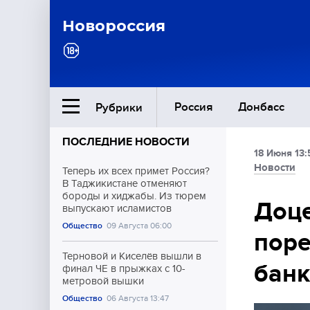
Новороссия
Россия
Донбасс
Рубрики
ПОСЛЕДНИЕ НОВОСТИ
18 Июня 13:
Ближний Восток
Новости
Теперь их всех примет Россия?
В Таджикистане отменяют
бороды и хиджабы. Из тюрем
Общество
Доце
выпускают исламистов
Общество
09 Августа 06:00
поре
Культура
Терновой и Киселёв вышли в
банк
финал ЧЕ в прыжках с 10-
метровой вышки
Общество
06 Августа 13:47