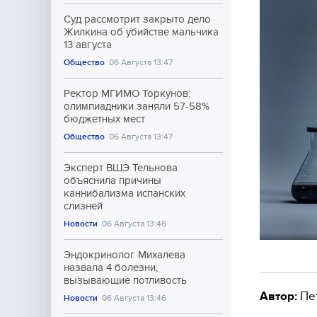
Суд рассмотрит закрыто дело
Жилкина об убийстве мальчика
13 августа
Общество
06 Августа 13:47
Ректор МГИМО Торкунов:
олимпиадники заняли 57-58%
бюджетных мест
Общество
06 Августа 13:47
Эксперт ВШЭ Тельнова
объяснила причины
каннибализма испанских
слизней
Новости
06 Августа 13:46
Эндокринолог Михалева
назвала 4 болезни,
вызывающие потливость
Автор:
Пе
Новости
06 Августа 13:46