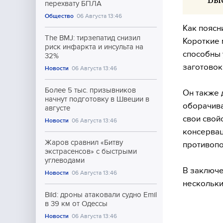
перехвату БПЛА
Общество
06 Августа 13:46
Как поясн
The BMJ: тирзепатид снизил
Короткие 
риск инфаркта и инсульта на
способны 
32%
заготовок
Новости
06 Августа 13:46
Более 5 тыс. призывников
Он также 
начнут подготовку в Швеции в
оборачива
августе
свои свой
Новости
06 Августа 13:46
консервац
Жаров сравнил «Битву
противопо
экстрасенсов» с быстрыми
углеводами
В заключе
Новости
06 Августа 13:46
нескольки
Bild: дроны атаковали судно Emil
в 39 км от Одессы
Новости
06 Августа 13:46