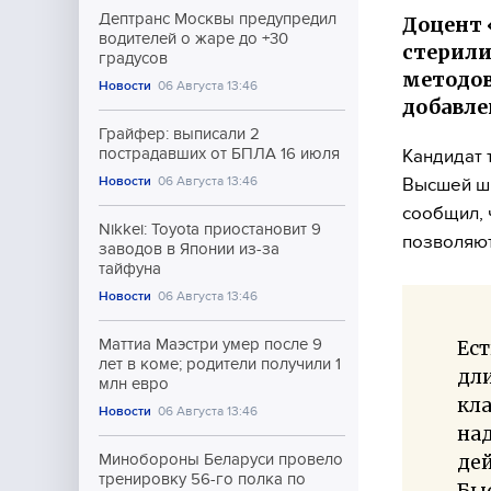
Дептранс Москвы предупредил
Доцент 
водителей о жаре до +30
стерили
градусов
методов
Новости
06 Августа 13:46
добавле
Грайфер: выписали 2
пострадавших от БПЛА 16 июля
Кандидат 
Новости
06 Августа 13:46
Высшей шк
сообщил, 
Nikkei: Toyota приостановит 9
позволяют
заводов в Японии из-за
тайфуна
Новости
06 Августа 13:46
Маттиа Маэстри умер после 9
Ес
лет в коме; родители получили 1
дли
млн евро
кла
Новости
06 Августа 13:46
над
дей
Минобороны Беларуси провело
тренировку 56-го полка по
Быс