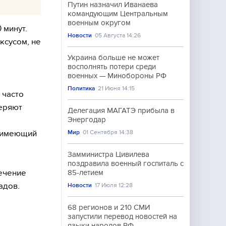
Путин назначил Иванаева
командующим Центральным
военным округом
 минут.
Новости
05 Августа 14:26
ксусом, не
Украина больше не может
восполнять потери среди
военных — Минобороны РФ
Политика
21 Июня 14:15
 часто
теряют
Делегация МАГАТЭ прибыла в
Энергодар
, имеющий
Мир
01 Сентября 14:38
Замминистра Цивилева
поздравила военный госпиталь с
течение
85-летием
адов.
Новости
17 Июля 12:28
68 регионов и 210 СМИ
запустили перевод новостей на
языки народов РФ