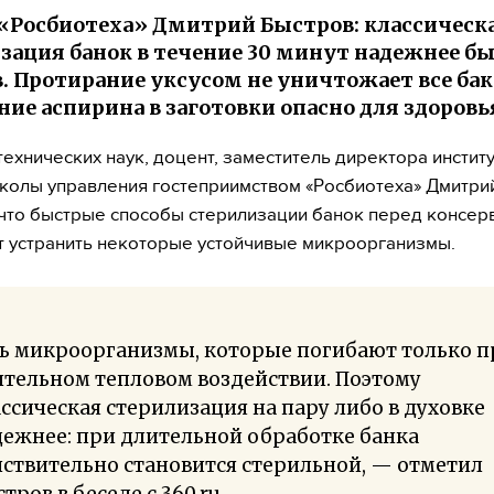
«Росбиотеха» Дмитрий Быстров: классическ
зация банок в течение 30 минут надежнее б
. Протирание уксусом не уничтожает все бак
ние аспирина в заготовки опасно для здоровь
технических наук, доцент, заместитель директора инстит
олы управления гостеприимством «Росбиотеха» Дмитри
что быстрые способы стерилизации банок перед консер
 устранить некоторые устойчивые микроорганизмы.
ть микроорганизмы, которые погибают только п
тельном тепловом воздействии. Поэтому
ссическая стерилизация на пару либо в духовке
ежнее: при длительной обработке банка
ствительно становится стерильной, — отметил
тров в беседе с 360.ru.