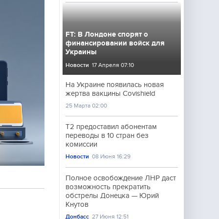
FT: В Лондоне спорят о
финансировании войск для
Украины
Новости
17 Апреля 07:10
На Украине появилась новая
жертва вакцины Covishield
25 Марта 02:00
Т2 предоставил абонентам
переводы в 10 стран без
комиссии
Новости
08 Июня 16:29
Полное освобождение ЛНР даст
возможность прекратить
обстрелы Донецка — Юрий
Кнутов
Донбасс
27 Июня 12:51