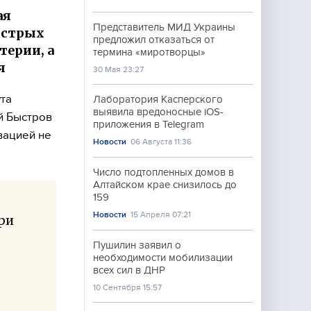
ая
Представитель МИД Украины
ыстрых
предложил отказаться от
терии, а
термина «миротворцы»
я
30 Мая 23:27
ута
Лаборатория Касперского
выявила вредоносные iOS-
й Быстров
приложения в Telegram
вацией не
Новости
06 Августа 11:36
Число подтопленных домов в
Алтайском крае снизилось до
159
Новости
15 Апреля 07:21
ри
Пушилин заявил о
необходимости мобилизации
всех сил в ДНР
10 Сентября 15:57