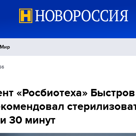
Мир
56
Политика
С
Экономика
П
нт «Росбиотеха» Быстров
комендовал стерилизова
Спорт
и 30 минут