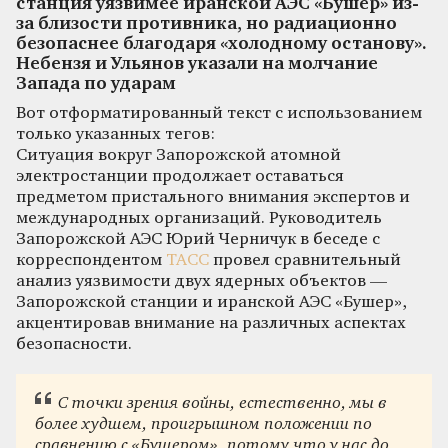
станция уязвимее иранской АЭС «Бушер» из-
за близости противника, но радиационно
безопаснее благодаря «холодному останову».
Небензя и Ульянов указали на молчание
Запада по ударам
Вот отформатированный текст с использованием
только указанных тегов:
Ситуация вокруг Запорожской атомной
электростанции продолжает оставаться
предметом пристального внимания экспертов и
международных организаций. Руководитель
Запорожской АЭС Юрий Черничук в беседе с
корреспондентом
ТАСС
провел сравнительный
анализ уязвимости двух ядерных объектов —
Запорожской станции и иранской АЭС «Бушер»,
акцентировав внимание на различных аспектах
безопасности.
С точки зрения войны, естественно, мы в
более худшем, проигрышном положении по
сравнению с «Бушером», потому что у нас до