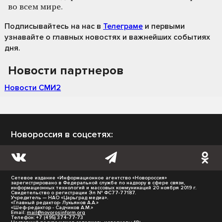
во всем мире.
Подписывайтесь на нас
в
Телеграме
и первыми
узнавайте о главных новостях и важнейших событиях
дня.
Новости партнеров
Новости СМИ2
Новороссия в соцсетях:
Сетевое издание «Информационное агентство «Новороссия»
зарегистрировано в Федеральной службе по надзору в сфере связи,
информационных технологий и массовых коммуникаций 20 ноября 2019 г.
Свидетельство о регистрации Эл № ФС77-77187.
Учредитель — НАО «Царьград медиа».
«Главный редактор- Лукьянов А.А.»
«Шеф-редактор - Садчиков А.М.»
Email:
mail@novorosinform.org
Телефон: +7 (495) 374-77-73