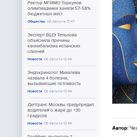
Ректор МГИМО Торкунов:
олимпиадники заняли 57-58%
бюджетных мест
Общество
06 Августа 13:47
Эксперт ВШЭ Тельнова
объяснила причины
каннибализма испанских
слизней
Новости
06 Августа 13:46
Эндокринолог Михалева
назвала 4 болезни,
вызывающие потливость
Новости
06 Августа 13:46
Дептранс Москвы предупредил
водителей о жаре до +30
градусов
Новости
06 Августа 13:46
Автор:
Че
Грайфер: выписали 2