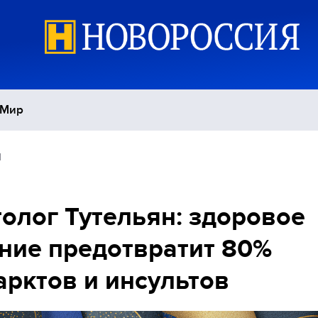
Мир
1
Политика
С
Экономика
П
олог Тутельян: здоровое
ние предотвратит 80%
Спорт
рктов и инсультов