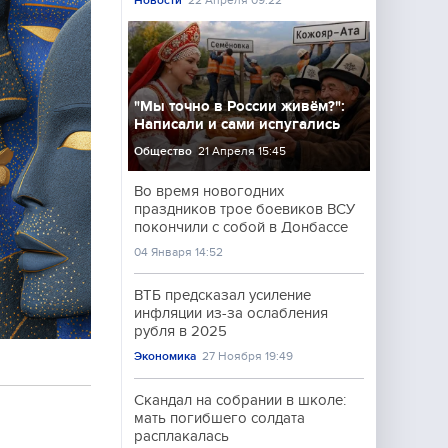
Новости
22 Апреля 09:22
"Мы точно в России живём?":
Написали и сами испугались
Общество
21 Апреля 15:45
Во время новогодних
праздников трое боевиков ВСУ
покончили с собой в Донбассе
04 Января 14:52
ВТБ предсказал усиление
инфляции из-за ослабления
рубля в 2025
Экономика
27 Ноября 19:49
Скандал на собрании в школе:
мать погибшего солдата
расплакалась