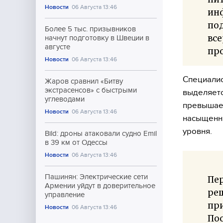
Новости
06 Августа 13:46
инф
под
Более 5 тыс. призывников
вс
начнут подготовку в Швеции в
августе
про
Новости
06 Августа 13:46
Специалис
Жаров сравнил «Битву
экстрасенсов» с быстрыми
выделяетс
углеводами
превышает
Новости
06 Августа 13:46
насыщенны
уровня.
Bild: дроны атаковали судно Emil
в 39 км от Одессы
Новости
06 Августа 13:46
Пашинян: Электрические сети
Пе
Армении уйдут в доверительное
ре
управление
при
Новости
06 Августа 13:46
Пос