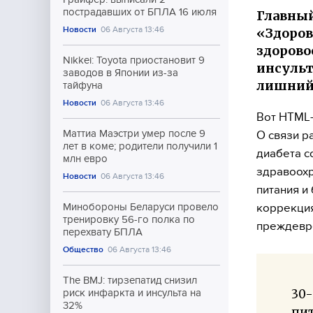
пострадавших от БПЛА 16 июля
Главный
Новости
06 Августа 13:46
«Здоров
здорово
Nikkei: Toyota приостановит 9
инсульт
заводов в Японии из-за
лишний 
тайфуна
Новости
06 Августа 13:46
Вот HTML-
Маттиа Маэстри умер после 9
О связи р
лет в коме; родители получили 1
диабета с
млн евро
здравоохр
Новости
06 Августа 13:46
питания и
коррекция
Минобороны Беларуси провело
тренировку 56-го полка по
преждевре
перехвату БПЛА
Общество
06 Августа 13:46
The BMJ: тирзепатид снизил
30
риск инфаркта и инсульта на
32%
пи