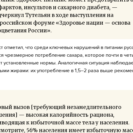
арктов, инсультов и сахарного диабета, —
черкнул Тутельян в ходе выступления на
ероссийском форуме «Здоровье нации — основа
цветания России».
т отметил, что среди ключевых нарушений в питании рус
я чрезмерное потребление сахара, которое почти в чет
 установленные нормы. Аналогичная ситуация наблюдае
ми жирами: их употребление в 1,5–2 раза выше реком
рвый вызов [требующий незамедлительного
шения] — высокая калорийность рациона,
водящая к избыточной массе тела у населения.
мотрите, 56% населения имеет избыточную мас