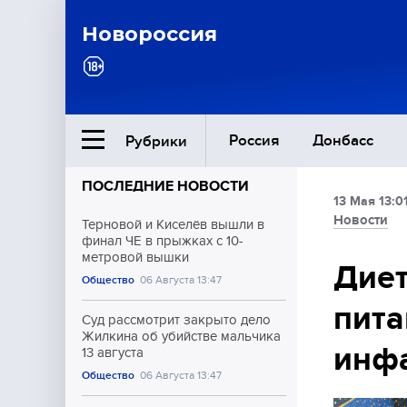
Новороссия
Россия
Донбасс
Рубрики
ПОСЛЕДНИЕ НОВОСТИ
13 Мая 13:0
Ближний Восток
Новости
Терновой и Киселёв вышли в
финал ЧЕ в прыжках с 10-
метровой вышки
Общество
Диет
Общество
06 Августа 13:47
пита
Культура
Суд рассмотрит закрыто дело
Жилкина об убийстве мальчика
инфа
13 августа
Общество
06 Августа 13:47