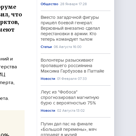
Общество
28 Января 17:28
оруме
ил, что
Вместо загадочной фигуры
рктов,
пришёл боевой генерал:
Верховный внезапно сделал
имеют
перестановки в армии. Кто
теперь командует тылом
Статьи
06 Августа 16:00
ний и
Волонтеры разыскивают
пропавшего россиянина
терства
Максима Гарбузова в Паттайе
ИЦ
Новости
01 Февраля 07:33
перта,
Леус из "Фобоса"
спрогнозировал магнитную
ета.
бурю с вероятностью 75%
Новости
02 Августа 13:02
Путин дал пас на финале
«Большой перемены», мяч
80%
отправят в музей