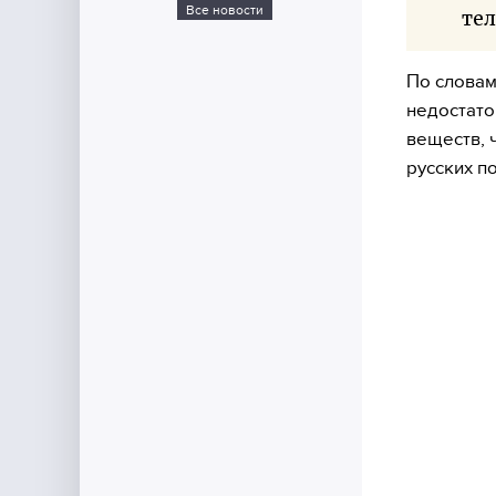
Все новости
тел
По словам
недостато
веществ, 
русских п