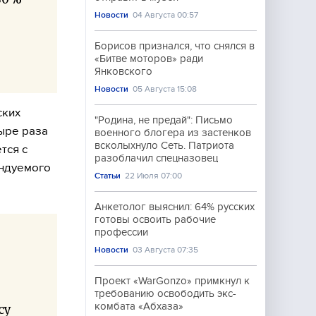
Новости
04 Августа 00:57
Борисов признался, что снялся в
«Битве моторов» ради
Янковского
Новости
05 Августа 15:08
ских
"Родина, не предай": Письмо
ыре раза
военного блогера из застенков
всколыхнуло Сеть. Патриота
тся с
разоблачил спецназовец
ендуемого
Статьи
22 Июля 07:00
Анкетолог выяснил: 64% русских
готовы освоить рабочие
профессии
Новости
03 Августа 07:35
Проект «WarGonzo» примкнул к
требованию освободить экс-
комбата «Абхаза»
су