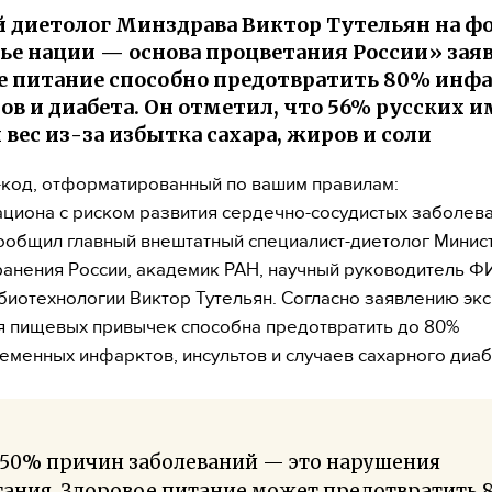
 диетолог Минздрава Виктор Тутельян на ф
ье нации — основа процветания России» заяв
е питание способно предотвратить 80% инфа
ов и диабета. Он отметил, что 56% русских 
вес из-за избытка сахара, жиров и соли
код, отформатированный по вашим правилам:
ациона с риском развития сердечно-сосудистых заболева
ообщил главный внештатный специалист-диетолог Минис
анения России, академик РАН, научный руководитель Ф
 биотехнологии Виктор Тутельян. Согласно заявлению экс
 пищевых привычек способна предотвратить до 80%
менных инфарктов, инсультов и случаев сахарного диаб
-50% причин заболеваний — это нарушения
тания. Здоровое питание может предотвратить 