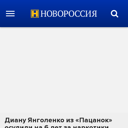
Диану Янголенко из «Пацанок»
осудили на 6 лет за наркотики