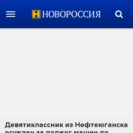
Девятиклассник из Нефтеюганска
осужден за поджог машин по