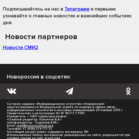
Подписывайтесь на нас
в
Телеграме
и первыми
узнавайте о главных новостях и важнейших событиях
дня.
Новости партнеров
Новости СМИ2
Новороссия в соцсетях:
Сетевое издание «Информационное агентство «Новороссия»
зарегистрировано в Федеральной службе по надзору в сфере связи,
информационных технологий и массовых коммуникаций 20 ноября 2019 г.
Свидетельство о регистрации Эл № ФС77-77187.
Учредитель — НАО «Царьград медиа».
«Главный редактор- Лукьянов А.А.»
«Шеф-редактор - Садчиков А.М.»
Email:
mail@novorosinform.org
Телефон: +7 (495) 374-77-73
Настоящий ресурс может содержать материалы 18+.
Использование любых материалов, размещённых на сайте, разрешается при
условии ссылки на сайт агентства.