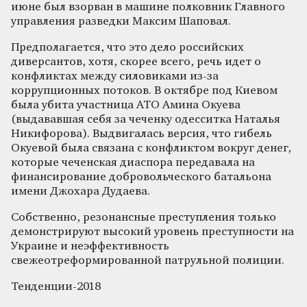
июне был взорван в машине полковник Главного
управления разведки Максим Шаповал.
Предполагается, что это дело российских
диверсантов, хотя, скорее всего, речь идет о
конфликтах между силовиками из-за
коррупционных потоков. В октябре под Киевом
была убита участница АТО Амина Окуева
(выдававшая себя за чеченку одесситка Наталья
Никифорова). Выдвигалась версия, что гибель
Окуевой была связана с конфликтом вокруг денег,
которые чеченская диаспора передавала на
финансирование добровольческого батальона
имени Джохара Дудаева.
Собственно, резонансные преступления только
демонстрируют высокий уровень преступности на
Украине и неэффективность
свежеотреформированной патрульной полиции.
Тенденции-2018