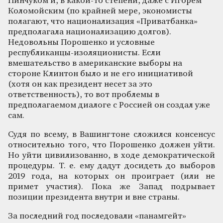
Пинчуком и, в какой-то степени, даже с Игорем
Коломойским (по крайней мере, экономисты
полагают, что национализация «Приватбанка»
предполагала национализацию долгов).
Недовольны Порошенко и условные
республиканцы-изоляционисты. Если
вмешательство в американские выборы на
стороне Клинтон было и не его инициативой
(хотя он как президент несет за это
ответственность), то вот проблемы в
предполагаемом диалоге с Россией он создал уже
сам.
Судя по всему, в Вашингтоне сложился консенсус
относительно того, что Порошенко должен уйти.
Но уйти цивилизованно, в ходе демократической
процедуры. Т. е. ему дадут досидеть до выборов
2019 года, на которых он проиграет (или не
примет участия). Пока же Запад подрывает
позиции президента внутри и вне страны.
За последний год последовали «панамгейт»