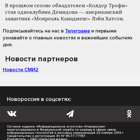
В прошлом сезоне обладателем «Колдер Трофи»
стал одноклубник Демидова — американский
защитник «Монреаль Канадиенс» Лэйн Хатсон.
Подписывайтесь на нас
в
Телеграме
и первыми
узнавайте о главных новостях и важнейших событиях
дня.
Новости партнеров
Новости СМИ2
Новороссия в соцсетях:
Сетевое издание «Информационное агентство «Новороссия»
зарегистрировано в Федеральной службе по надзору в сфере связи,
информационных технологий и массовых коммуникаций 20 ноября 2019 г.
Свидетельство о регистрации Эл № ФС77-77187.
Учредитель — НАО «Царьград медиа».