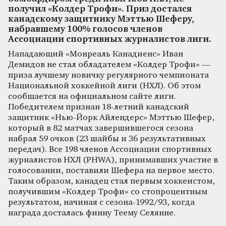
получил «Колдер Трофи». Приз достался
канадскому защитнику Мэттью Шеферу,
набравшему 100% голосов членов
Ассоциации спортивных журналистов лиги.
Нападающий «Монреаль Канадиенс» Иван
Демидов не стал обладателем «Колдер Трофи» —
приза лучшему новичку регулярного чемпионата
Национальной хоккейной лиги (НХЛ). Об этом
сообщается на официальном сайте лиги.
Победителем признан 18-летний канадский
защитник «Нью-Йорк Айлендерс» Мэттью Шефер,
который в 82 матчах завершившегося сезона
набрал 59 очков (23 шайбы и 36 результативных
передач). Все 198 членов Ассоциации спортивных
журналистов НХЛ (PHWA), принимавших участие в
голосовании, поставили Шефера на первое место.
Таким образом, канадец стал первым хоккеистом,
получившим «Колдер Трофи» со стопроцентным
результатом, начиная с сезона-1992/93, когда
награда досталась финну Теему Селянне.