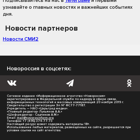
Подписывайтесь на нас
в
Телеграме
и первыми
узнавайте о главных новостях и важнейших событиях
дня.
Новости партнеров
Новости СМИ2
Новороссия в соцсетях:
Сетевое издание «Информационное агентство «Новороссия»
зарегистрировано в Федеральной службе по надзору в сфере связи,
информационных технологий и массовых коммуникаций 20 ноября 2019 г.
Свидетельство о регистрации Эл № ФС77-77187.
Учредитель — НАО «Царьград медиа».
«Главный редактор- Лукьянов А.А.»
«Шеф-редактор - Садчиков А.М.»
Email:
mail@novorosinform.org
Телефон: +7 (495) 374-77-73
Настоящий ресурс может содержать материалы 18+.
Использование любых материалов, размещённых на сайте, разрешается при
условии ссылки на сайт агентства.