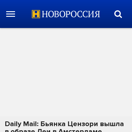
Daily Mail: Бьянка Цензори вышла
в образе Леи в Амстердаме