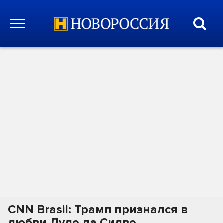
CNN Brasil: Трамп признался в
любви Луле да Силве