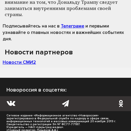
внимание на том, что Дональду Трампу следует
заниматься внутренними проблемами своей
страны.
Подписывайтесь на нас
в
Телеграме
и первыми
узнавайте о главных новостях и важнейших событиях
дня.
Новости партнеров
Новости СМИ2
Новороссия в соцсетях:
Сетевое издание «Информационное агентство «Новороссия»
зарегистрировано в Федеральной службе по надзору в сфере связи,
информационных технологий и массовых коммуникаций 20 ноября 2019 г.
Свидетельство о регистрации Эл № ФС77-77187.
Учредитель — НАО «Царьград медиа».
«Главный редактор- Лукьянов А.А.»