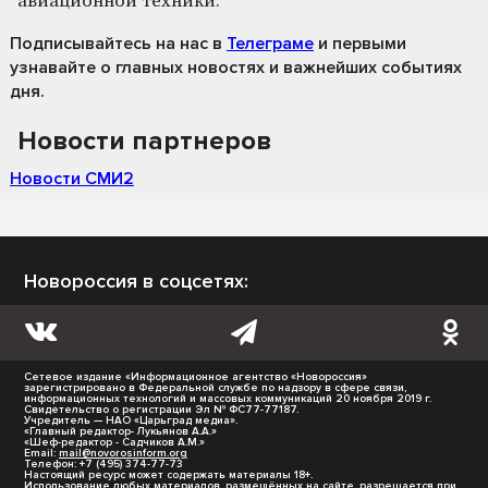
авиационной техники.
Подписывайтесь на нас
в
Телеграме
и первыми
узнавайте о главных новостях и важнейших событиях
дня.
Новости партнеров
Новости СМИ2
Новороссия в соцсетях:
Сетевое издание «Информационное агентство «Новороссия»
зарегистрировано в Федеральной службе по надзору в сфере связи,
информационных технологий и массовых коммуникаций 20 ноября 2019 г.
Свидетельство о регистрации Эл № ФС77-77187.
Учредитель — НАО «Царьград медиа».
«Главный редактор- Лукьянов А.А.»
«Шеф-редактор - Садчиков А.М.»
Email:
mail@novorosinform.org
Телефон: +7 (495) 374-77-73
Настоящий ресурс может содержать материалы 18+.
Использование любых материалов, размещённых на сайте, разрешается при