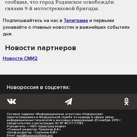
сообщил, что город Родинское освобождён
силами 9-й мотострелковой бригады.
Подписывайтесь на нас
в
Телеграме
и первыми
узнавайте о главных новостях и важнейших событиях
дня.
Новости партнеров
Новости СМИ2
Новороссия в соцсетях:
Сетевое издание «Информационное агентство «Новороссия»
зарегистрировано в Федеральной службе по надзору в сфере связи,
информационных технологий и массовых коммуникаций 20 ноября 2019 г.
Свидетельство о регистрации Эл № ФС77-77187.
Учредитель — НАО «Царьград медиа».
«Главный редактор- Лукьянов А.А.»
«Шеф-редактор - Садчиков А.М.»
Email:
mail@novorosinform.org