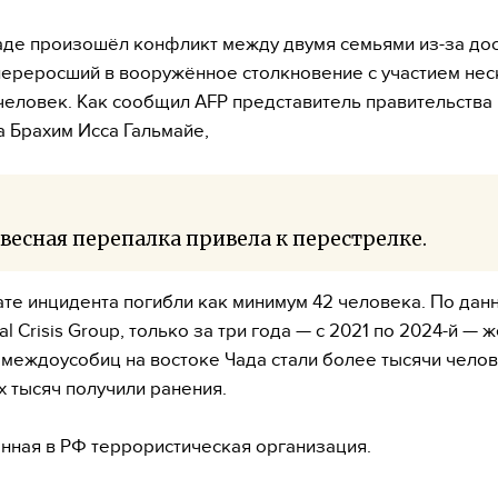
аде произошёл конфликт между двумя семьями из-за дос
переросший в вооружённое столкновение с участием нес
человек. Как сообщил AFP представитель правительства
 Брахим Исса Гальмайе,
весная перепалка привела к перестрелке.
ате инцидента погибли как минимум 42 человека. По дан
nal Crisis Group, только за три года — с 2021 по 2024-й —
междоусобиц на востоке Чада стали более тысячи чело
х тысяч получили ранения.
нная в РФ террористическая организация.