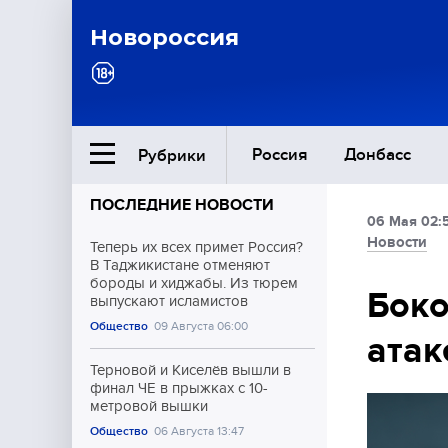
Новороссия
Россия
Донбасс
Рубрики
ПОСЛЕДНИЕ НОВОСТИ
06 Мая 02:
Ближний Восток
Новости
Теперь их всех примет Россия?
В Таджикистане отменяют
бороды и хиджабы. Из тюрем
Общество
Боко
выпускают исламистов
Общество
09 Августа 06:00
атак
Культура
Терновой и Киселёв вышли в
финал ЧЕ в прыжках с 10-
метровой вышки
Общество
06 Августа 13:47