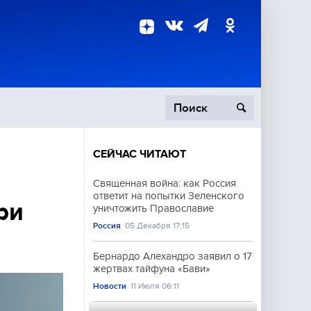
СЕЙЧАС ЧИТАЮТ
пецоперация
Священная война: как Россия
ответит на попытки Зеленского
роисшествия
ри
уничтожить Православие
Россия
05 Декабря 17:15
Бернардо Алехандро заявил о 17
жертвах тайфуна «Бави»
Новости
11 Июля 06:11