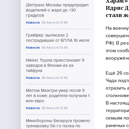
Харам» 
Дептранс Москвы предупредил
Идрис Д
водителей о жаре до +30
стали ж
градусов
Новости
06 Августа 13:46
На военну
совершено
Грайфер: выписали 2
пострадавших от БПЛА 16 июля
РФ). В ре
Новости
06 Августа 13:46
этом сооб
вооружённ
Nikkei: Toyota приостановит 9
заводов в Японии из-за
тайфуна
Ещё 26 со
Новости
06 Августа 13:46
Чада под
отразить 
Маттиа Маэстри умер после 9
столкнове
лет в коме; родители получили 1
млн евро
В настоящ
Новости
06 Августа 13:46
территори
семьям по
Минобороны Беларуси провело
раненых с
тренировку 56-го полка по