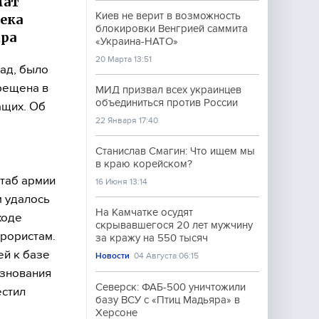
мат
Киев не верит в возможность
века
блокировки Венгрией саммита
ира
«Украина-НАТО»
20 Марта 13:51
ад, было
рещена в
МИД призвал всех украинцев
объединиться против России
ащих. Об
22 Января 17:40
Станислав Смагин: Что ищем мы
в краю корейском?
штаб армии
16 Июня 13:14
 удалось
На Камчатке осудят
ходе
скрывавшегося 20 лет мужчину
ррористам.
за кражу на 550 тысяч
й к базе
Новости
04 Августа 06:15
езнования
Северск: ФАБ-500 уничтожили
естил
базу ВСУ с «Птиц Мадьяра» в
Херсоне