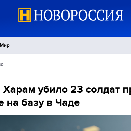
Мир
50
Политика
С
Экономика
П
 Харам убило 23 солдат п
е на базу в Чаде
Спорт