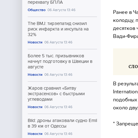
перехвату БПЛА
Общество
06 Августа 13:46
Ранее в Ч
колодцу, 
The BMJ: тирзепатид снизил
десятков 
риск инфаркта и инсульта на
32%
Вади-Фира
Новости
06 Августа 13:46
Более 5 тыс. призывников
начнут подготовку в Швеции в
сло
августе
Новости
06 Августа 13:46
В результ
Жаров сравнил «Битву
Internatio
экстрасенсов» с быстрыми
подобных 
углеводами
около дву
Новости
06 Августа 13:46
Bild: дроны атаковали судно Emil
* Запреще
в 39 км от Одессы
Новости
06 Августа 13:46