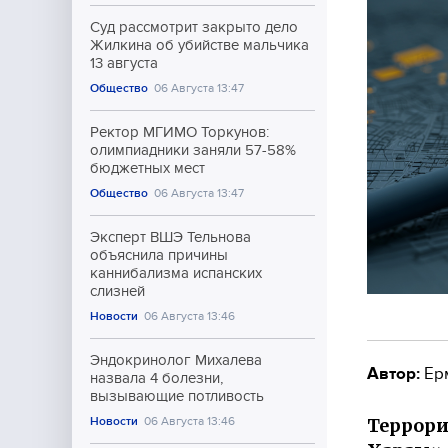
Суд рассмотрит закрыто дело
Жилкина об убийстве мальчика
13 августа
Общество
06 Августа 13:47
Ректор МГИМО Торкунов:
олимпиадники заняли 57-58%
бюджетных мест
Общество
06 Августа 13:47
Эксперт ВШЭ Тельнова
объяснила причины
каннибализма испанских
слизней
Новости
06 Августа 13:46
Эндокринолог Михалева
Автор:
Ер
назвала 4 болезни,
вызывающие потливость
Террори
Новости
06 Августа 13:46