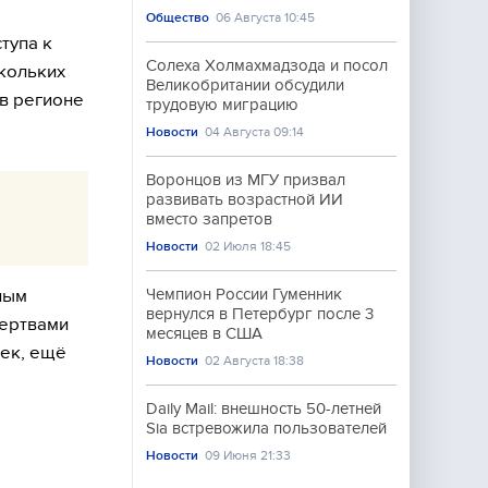
Общество
06 Августа 10:45
тупа к
Солеха Холмахмадзода и посол
кольких
Великобритании обсудили
 в регионе
трудовую миграцию
Новости
04 Августа 09:14
Воронцов из МГУ призвал
развивать возрастной ИИ
вместо запретов
Новости
02 Июля 18:45
ным
Чемпион России Гуменник
вернулся в Петербург после 3
 жертвами
месяцев в США
век, ещё
Новости
02 Августа 18:38
Daily Mail: внешность 50-летней
Sia встревожила пользователей
Новости
09 Июня 21:33