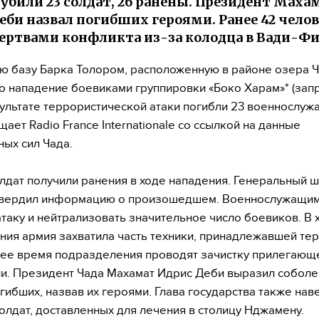
убили 23 солдат, 26 ранены. Президент Маха
еби назвал погибших героями. Ранее 42 чело
ертвами конфликта из-за колодца в Вади-Ф
ю базу Барка Толором, расположенную в районе озера Ч
 нападение боевиками группировки «Боко Харам»* (зап
зультате террористической атаки погибли 23 военнослуж
щает Radio France Internationale со ссылкой на данные
ых сил Чада.
лдат получили ранения в ходе нападения. Генеральный 
твердил информацию о произошедшем. Военнослужащим
атаку и нейтрализовать значительное число боевиков. В 
ния армия захватила часть техники, принадлежавшей те
ее время подразделения проводят зачистку прилегающе
и. Президент Чада Махамат Идрис Деби выразил собол
гибших, назвав их героями. Глава государства также нав
олдат, доставленных для лечения в столицу Нджамену.