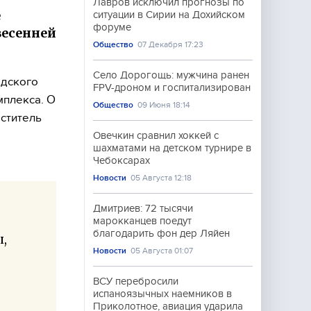
Лавров исключил прогнозы по
е
ситуации в Сирии на Дохийском
форуме
весенней
Общество
07 Декабря 17:23
Село Дорогощь: мужчина ранен
одского
FPV-дроном и госпитализирован
мплекса. О
Общество
09 Июня 18:14
ститель
Овечкин сравнил хоккей с
шахматами на детском турнире в
Чебоксарах
Новости
05 Августа 12:18
Дмитриев: 72 тысячи
марокканцев поедут
благодарить фон дер Ляйен
ы,
Новости
05 Августа 01:07
ВСУ перебросили
испаноязычных наемников в
Приколотное, авиация ударила