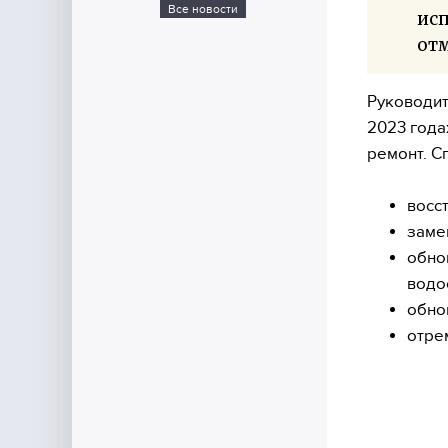
Все новости
ис
отм
Руководит
2023 года
ремонт. С
восс
заме
обно
водо
обно
отре