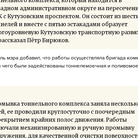
нельного комплекса, который находится в
падном административном округе на пересечен
 с Кутузовским проспектом. Он состоит из шест
нелей и вместе с пятью эстакадами образует
огоуровневую Кутузовскую транспортную развяз
ассказал Пётр Бирюков.
ль мэра добавил, что работы осуществляла бригада ком
я чего были задействованы тоннелемоечная и поливомо
омывка тоннельного комплекса заняла нескольк
й, ее проводили круглосуточно с поочередным
рекрытием крайних полос движения. Работы
лючали механизированную и ручную промывку
ружения, для качественной очистки поверхност