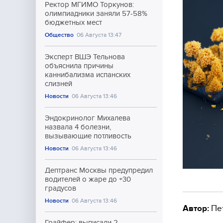
Ректор МГИМО Торкунов:
олимпиадники заняли 57-58%
бюджетных мест
Общество
06 Августа 13:47
Эксперт ВШЭ Тельнова
объяснила причины
каннибализма испанских
слизней
Новости
06 Августа 13:46
Эндокринолог Михалева
назвала 4 болезни,
вызывающие потливость
Новости
06 Августа 13:46
Дептранс Москвы предупредил
водителей о жаре до +30
градусов
Новости
06 Августа 13:46
Автор:
Пе
Грайфер: выписали 2