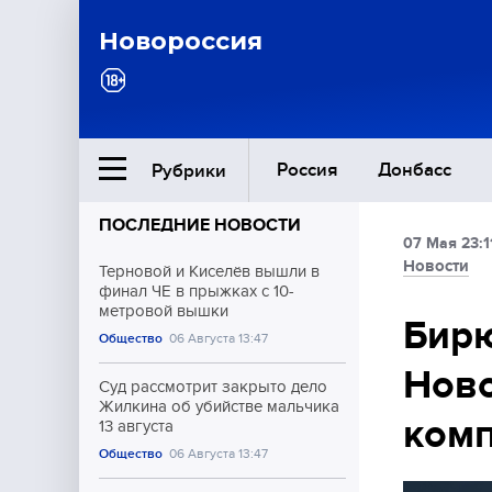
Новороссия
Россия
Донбасс
Рубрики
ПОСЛЕДНИЕ НОВОСТИ
07 Мая 23:1
Ближний Восток
Новости
Терновой и Киселёв вышли в
финал ЧЕ в прыжках с 10-
метровой вышки
Общество
Бир
Общество
06 Августа 13:47
Ново
Культура
Суд рассмотрит закрыто дело
Жилкина об убийстве мальчика
ком
13 августа
Общество
06 Августа 13:47