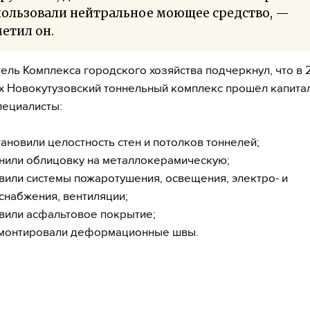
пользовали нейтральное моющее средство, —
етил он.
ель Комплекса городского хозяйства подчеркнул, что в
х Новокутузовский тоннельный комплекс прошёл капита
пециалисты:
тановили целостность стен и потолков тоннелей;
нили облицовку на металлокерамическую;
вили системы пожаротушения, освещения, электро- и
снабжения, вентиляции;
вили асфальтовое покрытие;
монтировали деформационные швы.