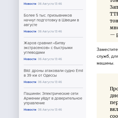
тон
Новости
06 Августа 13:46
За
ТТК
Более 5 тыс. призывников
тон
начнут подготовку в Швеции в
августе
мн
Новости
06 Августа 13:46
— р
Жаров сравнил «Битву
экстрасенсов» с быстрыми
Заместите
углеводами
служб, дл
Новости
06 Августа 13:46
машины.
Bild: дроны атаковали судно Emil
в 39 км от Одессы
Новости
06 Августа 13:46
Пр
Пашинян: Электрические сети
дне
Армении уйдут в доверительное
пе
управление
вк
Новости
06 Августа 13:46
соо