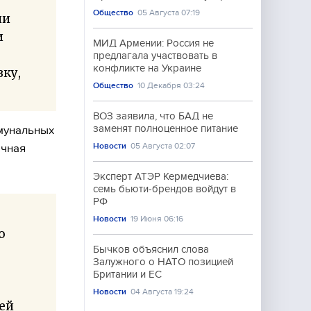
Общество
05 Августа 07:19
ии
и
МИД Армении: Россия не
предлагала участвовать в
конфликте на Украине
ку,
Общество
10 Декабря 03:24
ВОЗ заявила, что БАД не
заменят полноценное питание
мунальных
Новости
05 Августа 02:07
ечная
Эксперт АТЭР Кермедчиева:
семь бьюти-брендов войдут в
РФ
Новости
19 Июня 06:16
о
Бычков объяснил слова
Залужного о НАТО позицией
Британии и ЕС
Новости
04 Августа 19:24
ей