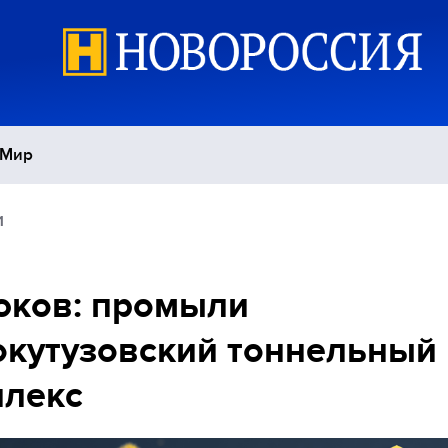
Мир
1
Политика
С
Экономика
П
юков: промыли
кутузовский тоннельный
Спорт
плекс