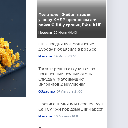
Политолог Жебин назвал
угрозу КНДР предлогом для
войск США у границ РФ и КНР
Новости
27 Июля 06:40
ФСБ предъявила обвинение
Дурову и объявила в розыск
Новости
29 Июля 09:10
Таджик решил откупиться за
погашенный Вечный огонь.
Откуда у "малоимущих"
мигрантов 2 миллиона?
Общество
07 Августа 21:00
Президент Мьянмы перевел Аун
Сан Су Чжи под домашний арест
Новости
30 Апреля 19:11