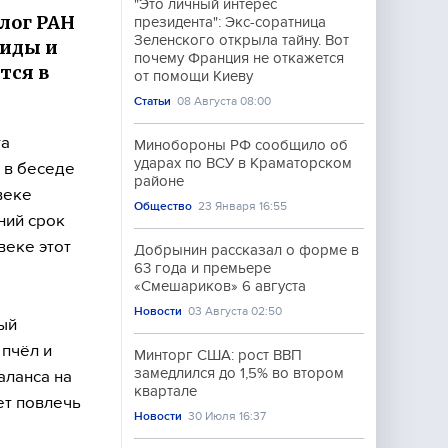
"Это личный интерес
олог РАН
президента": Экс-соратница
Зеленского открыла тайну. Вот
циды и
почему Франция не откажется
тся в
от помощи Киеву
Статьи
08 Августа 08:00
та
Минобороны РФ сообщило об
ударах по ВСУ в Краматорском
 в беседе
районе
веке
Общество
23 Января 16:55
ний срок
веке этот
Добрынин рассказал о форме в
63 года и премьере
«Смешариков» 6 августа
Новости
03 Августа 02:50
ый
пчёл и
Минторг США: рост ВВП
замедлился до 1,5% во втором
аланса на
квартале
ет повлечь
Новости
30 Июля 16:37