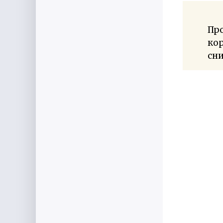
Про
кор
сн