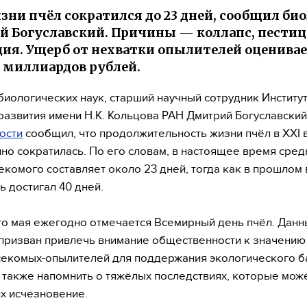
зни пчёл сократился до 23 дней, сообщил би
 Богуславский. Причины — коллапс, пести
ия. Ущерб от нехватки опылителей оценивае
 миллиардов рублей.
биологических наук, старший научный сотрудник Институ
развития имени Н.К. Кольцова РАН Дмитрий Богуславский
ости
сообщил, что продолжительность жизни пчёл в XXI 
но сократилась. По его словам, в настоящее время сред
екомого составляет около 23 дней, тогда как в прошлом 
ь достигал 40 дней.
о мая ежегодно отмечается Всемирный день пчёл. Данн
призван привлечь внимание общественности к значению 
секомых-опылителей для поддержания экологического б
а также напомнить о тяжёлых последствиях, которые мож
их исчезновение.