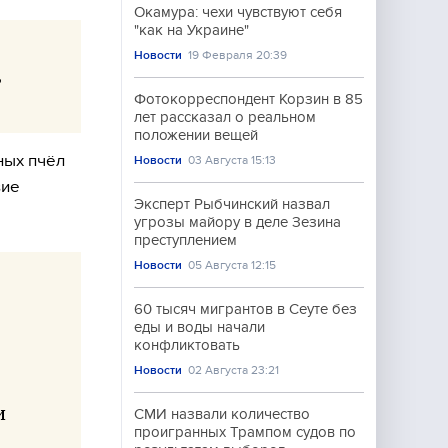
Окамура: чехи чувствуют себя
"как на Украине"
Новости
19 Февраля 20:39
в
Фотокорреспондент Корзин в 85
лет рассказал о реальном
положении вещей
ных пчёл
Новости
03 Августа 15:13
вие
Эксперт Рыбчинский назвал
угрозы майору в деле Зезина
преступлением
Новости
05 Августа 12:15
60 тысяч мигрантов в Сеуте без
еды и воды начали
конфликтовать
Новости
02 Августа 23:21
и
СМИ назвали количество
проигранных Трампом судов по