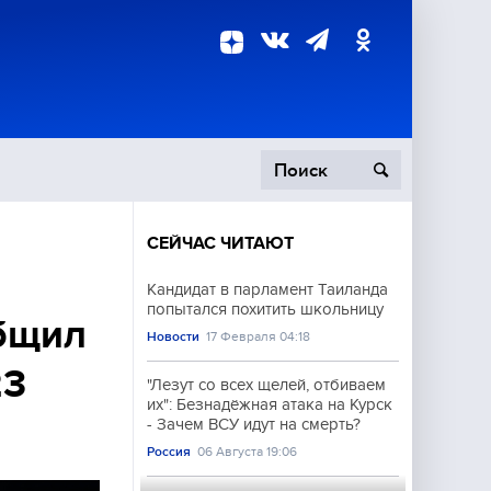
СЕЙЧАС ЧИТАЮТ
пецоперация
Кандидат в парламент Таиланда
попытался похитить школьницу
роисшествия
общил
Новости
17 Февраля 04:18
23
"Лезут со всех щелей, отбиваем
их": Безнадёжная атака на Курск
- Зачем ВСУ идут на смерть?
Россия
06 Августа 19:06