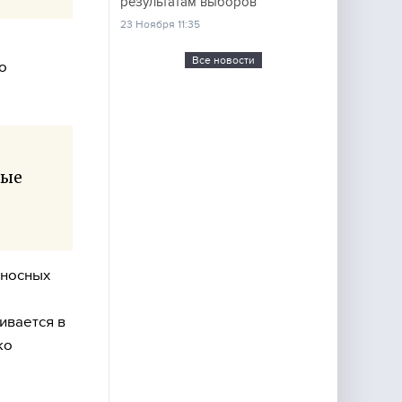
результатам выборов
23 Ноября 11:35
Все новости
о
ные
оносных
ивается в
ко