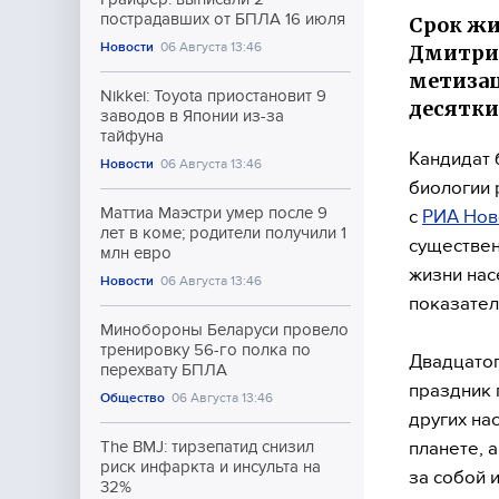
пострадавших от БПЛА 16 июля
Срок жи
Новости
06 Августа 13:46
Дмитрий
метизац
Nikkei: Toyota приостановит 9
десятки
заводов в Японии из-за
тайфуна
Кандидат 
Новости
06 Августа 13:46
биологии 
Маттиа Маэстри умер после 9
с
РИА Нов
лет в коме; родители получили 1
существен
млн евро
жизни нас
Новости
06 Августа 13:46
показател
Минобороны Беларуси провело
тренировку 56-го полка по
Двадцатог
перехвату БПЛА
праздник 
Общество
06 Августа 13:46
других на
планете, 
The BMJ: тирзепатид снизил
риск инфаркта и инсульта на
за собой 
32%