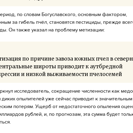
период, по словам Богуславского, основным фактором,
нным за гибель пчёл, становятся пестициды, прежде всег
ды. Он также указал на проблему метизации:
изация по причине завоза южных пчел в север
центральные широты приводит к аутбредной
прессии и низкой выживаемости пчелосемей
ркнул исследователь, сокращение численности как мед
 и диких опылителей уже сейчас приводит к значительным
ским потерям. Ущерб от недостаточного опыления оцен
иллиардов рублей, и, по прогнозам, эта сумма будет толь
ться.