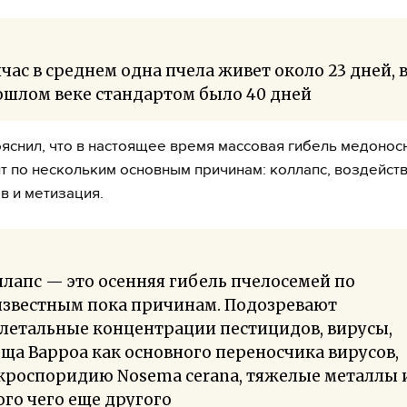
час в среднем одна пчела живет около 23 дней, 
ошлом веке стандартом было 40 дней
яснил, что в настоящее время массовая гибель медонос
т по нескольким основным причинам: коллапс, воздейст
в и метизация.
лапс — это осенняя гибель пчелосемей по
известным пока причинам. Подозревают
летальные концентрации пестицидов, вирусы,
ща Варроа как основного переносчика вирусов,
кроспоридию Nosema cerana, тяжелые металлы 
го чего еще другого