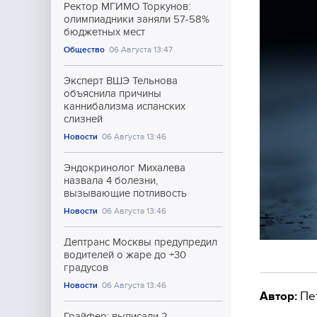
Ректор МГИМО Торкунов:
олимпиадники заняли 57-58%
бюджетных мест
Общество
06 Августа 13:47
Эксперт ВШЭ Тельнова
объяснила причины
каннибализма испанских
слизней
Новости
06 Августа 13:46
Эндокринолог Михалева
назвала 4 болезни,
вызывающие потливость
Новости
06 Августа 13:46
Дептранс Москвы предупредил
водителей о жаре до +30
градусов
Новости
06 Августа 13:46
Автор:
Пе
Грайфер: выписали 2