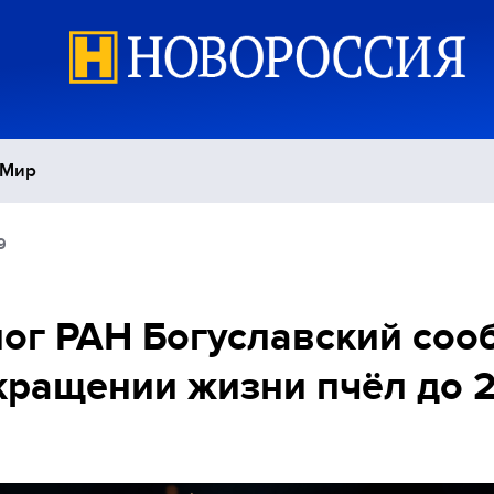
Мир
9
Политика
С
Экономика
П
ог РАН Богуславский со
кращении жизни пчёл до 
Спорт
й