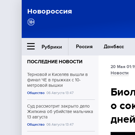
Новороссия
Россия
Донбасс
Рубрики
ПОСЛЕДНИЕ НОВОСТИ
20 Мая 01:1
Ближний Восток
Новости
Терновой и Киселёв вышли в
финал ЧЕ в прыжках с 10-
метровой вышки
Общество
Биол
Общество
06 Августа 13:47
о со
Культура
Суд рассмотрит закрыто дело
Жилкина об убийстве мальчика
дне
13 августа
Общество
06 Августа 13:47