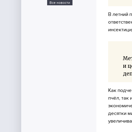
Все новости
В летний 
ответстве
инсектици
Мет
и 
де
Как подче
пчёл, так
экономиче
десятки м
увеличива