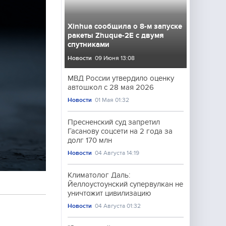
Xinhua сообщила о 8-м запуске
ракеты Zhuque-2E с двумя
спутниками
Новости
09 Июня 13:08
МВД России утвердило оценку
автошкол с 28 мая 2026
Новости
01 Мая 01:32
Пресненский суд запретил
Гасанову соцсети на 2 года за
долг 170 млн
Новости
04 Августа 14:19
Климатолог Даль:
Йеллоустоунский супервулкан не
уничтожит цивилизацию
Новости
04 Августа 01:32