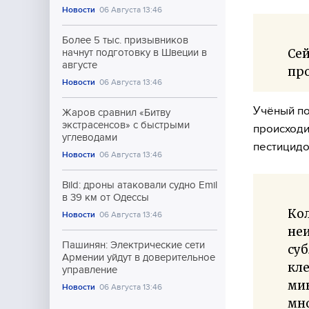
Новости
06 Августа 13:46
Более 5 тыс. призывников
Сей
начнут подготовку в Швеции в
августе
пр
Новости
06 Августа 13:46
Учёный по
Жаров сравнил «Битву
экстрасенсов» с быстрыми
происходи
углеводами
пестицидо
Новости
06 Августа 13:46
Bild: дроны атаковали судно Emil
в 39 км от Одессы
Кол
Новости
06 Августа 13:46
не
Пашинян: Электрические сети
суб
Армении уйдут в доверительное
кле
управление
ми
Новости
06 Августа 13:46
мно