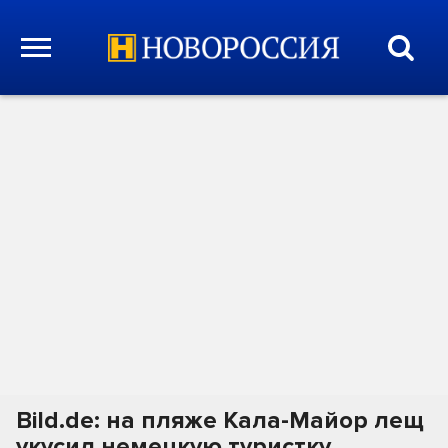
Bild.de: на пляже Кала-Майор лещ
укусил немецкую туристку