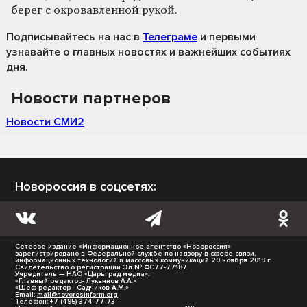
берег с окровавленной рукой.
Подписывайтесь на нас
в
Телеграме
и первыми
узнавайте о главных новостях и важнейших событиях
дня.
Новости партнеров
Новости СМИ2
Новороссия в соцсетях:
Сетевое издание «Информационное агентство «Новороссия»
зарегистрировано в Федеральной службе по надзору в сфере связи,
информационных технологий и массовых коммуникаций 20 ноября 2019 г.
Свидетельство о регистрации Эл № ФС77-77187.
Учредитель — НАО «Царьград медиа».
«Главный редактор- Лукьянов А.А.»
«Шеф-редактор - Садчиков А.М.»
Email:
mail@novorosinform.org
Телефон: +7 (495) 374-77-73