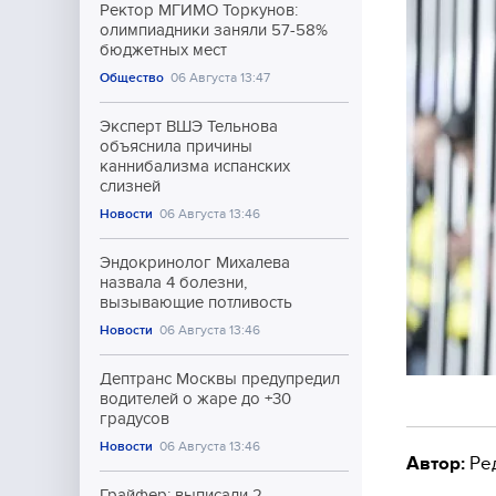
Ректор МГИМО Торкунов:
олимпиадники заняли 57-58%
бюджетных мест
Общество
06 Августа 13:47
Эксперт ВШЭ Тельнова
объяснила причины
каннибализма испанских
слизней
Новости
06 Августа 13:46
Эндокринолог Михалева
назвала 4 болезни,
вызывающие потливость
Новости
06 Августа 13:46
Дептранс Москвы предупредил
водителей о жаре до +30
градусов
Новости
06 Августа 13:46
Автор:
Ре
Грайфер: выписали 2