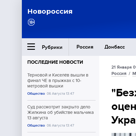
Новороссия
Россия
Донбасс
Рубрики
ПОСЛЕДНИЕ НОВОСТИ
21 Января 0
Ближний Восток
Россия
/
М
Терновой и Киселёв вышли в
финал ЧЕ в прыжках с 10-
метровой вышки
Общество
"Без
Общество
06 Августа 13:47
оце
Культура
Суд рассмотрит закрыто дело
Жилкина об убийстве мальчика
Укра
13 августа
Общество
06 Августа 13:47