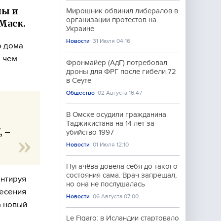
ны и
Мирошник обвинил либералов в
организации протестов на
Маск.
Украине
Новости
31 Июля 04:16
о дома
о чем
Фронмайер (АдГ) потребовал
дроны для ФРГ после гибели 72
в Сеуте
Общество
02 Августа 16:47
В Омске осудили гражданина
Таджикистана на 14 лет за
, –
убийство 1997
Новости
01 Июля 12:10
Пугачёва довела себя до такого
состояния сама. Врач запрещал,
ентируя
но она не послушалась
несения
Новости
06 Августа 07:00
а новый
Le Figaro: в Исландии стартовало