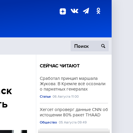
СЕЙЧАС ЧИТАЮТ
пецоперация
Сработал принцип маршала
Жукова: В Кремле всё осознали
роисшествия
аск
о паркетных генералах
Статьи
06 Августа 11:00
ть
Хегсет опроверг данные CNN об
истощении 80% ракет THAAD
Общество
05 Августа 09:49