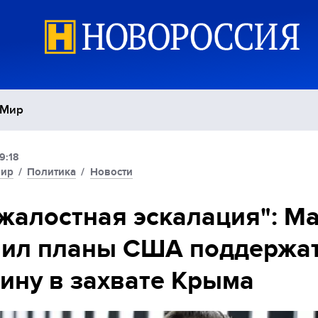
Мир
9:18
Политика
С
ир
/
Политика
/
Новости
Экономика
П
жалостная эскалация": М
нил планы США поддержа
Спорт
ину в захвате Крыма