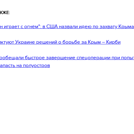
КЖЕ:
н играет с огнём": в США назвали идею по захвату Крым
ктуют Украине решений о борьбе за Крым – Кирби
пообещали быстрое завершение спецоперации при попы
апасть на полуостров