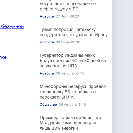
досрочное голосование по
референдуму о ЕС
Новости
27 Июля 16:20
а безумной
Трамп попросил Нетаньяху
воздержаться от удара по Ирану
Новости
08 Июня 05:30
Губернатор Индианы Майк
тке
Браун продлил ЧС на 30 дней из-
за ударов по НПЗ
Новости
06 Августа 00:46
Минобороны Беларуси провело
тренировку 56-го полка по
перехвату БПЛА
Общество
06 Августа 13:46
Премьер Тофан сообщил, что
Молдавия сама производит
лишь 28% энергии