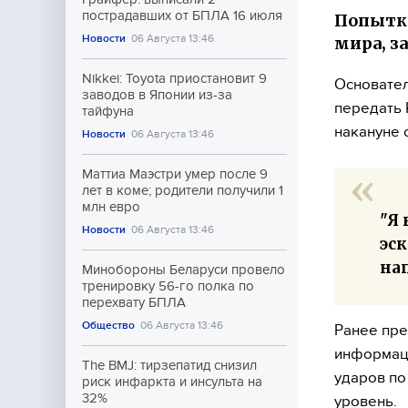
пострадавших от БПЛА 16 июля
Попытка
Новости
06 Августа 13:46
мира, з
Nikkei: Toyota приостановит 9
Основател
заводов в Японии из-за
передать 
тайфуна
накануне 
Новости
06 Августа 13:46
Маттиа Маэстри умер после 9
лет в коме; родители получили 1
млн евро
"Я
Новости
06 Августа 13:46
эск
нап
Минобороны Беларуси провело
тренировку 56-го полка по
перехвату БПЛА
Общество
06 Августа 13:46
Ранее пре
информаци
The BMJ: тирзепатид снизил
ударов по
риск инфаркта и инсульта на
32%
уровень.