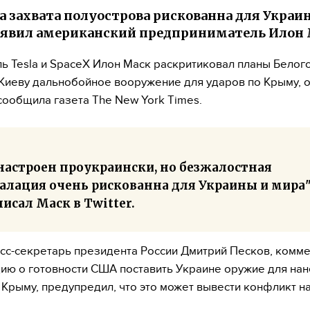
 захвата полуострова рискованна для Украи
аявил американский предприниматель Илон 
ь Tesla и SpaceX Илон Маск раскритиковал планы Белог
Киеву дальнобойное вооружение для ударов по Крыму, 
сообщила газета The New York Times.
 настроен проукраински, но безжалостная
алация очень рискованна для Украины и мира"
исал Маск в Twitter.
сс-секретарь президента России Дмитрий Песков, комм
ю о готовности США поставить Украине оружие для на
 Крыму, предупредил, что это может вывести конфликт н