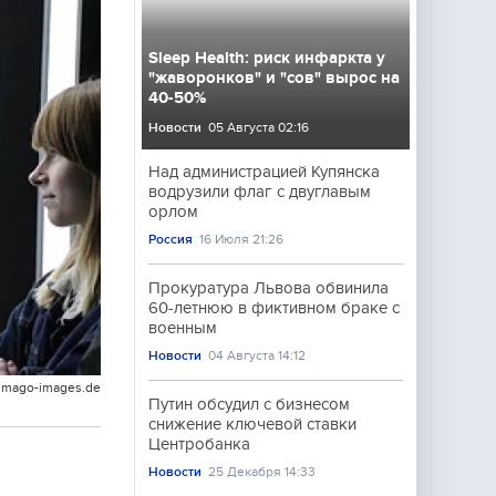
Sleep Health: риск инфаркта у
"жаворонков" и "сов" вырос на
40-50%
Новости
05 Августа 02:16
Над администрацией Купянска
водрузили флаг с двуглавым
орлом
Россия
16 Июля 21:26
Прокуратура Львова обвинила
60-летнюю в фиктивном браке с
военным
Новости
04 Августа 14:12
imago-images.de
Путин обсудил с бизнесом
снижение ключевой ставки
Центробанка
Новости
25 Декабря 14:33