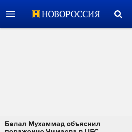
Белал Мухаммад объяснил
поражение Чимаева в UFC