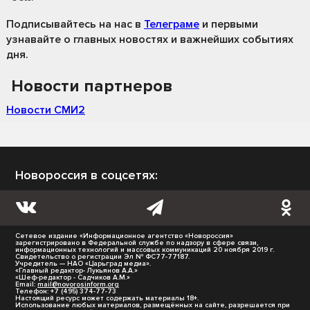
Подписывайтесь на нас
в
Телеграме
и первыми
узнавайте о главных новостях и важнейших событиях
дня.
Новости партнеров
Новости СМИ2
Новороссия в соцсетях:
Сетевое издание «Информационное агентство «Новороссия»
зарегистрировано в Федеральной службе по надзору в сфере связи,
информационных технологий и массовых коммуникаций 20 ноября 2019 г.
Свидетельство о регистрации Эл № ФС77-77187.
Учредитель — НАО «Царьград медиа».
«Главный редактор- Лукьянов А.А.»
«Шеф-редактор - Садчиков А.М.»
Email:
mail@novorosinform.org
Телефон: +7 (495) 374-77-73
Настоящий ресурс может содержать материалы 18+.
Использование любых материалов, размещённых на сайте, разрешается при