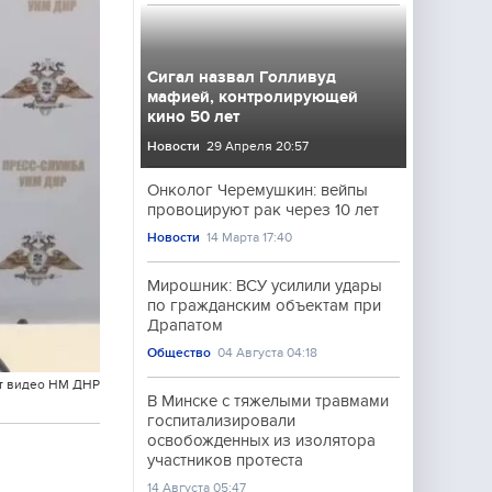
Сигал назвал Голливуд
мафией, контролирующей
кино 50 лет
Новости
29 Апреля 20:57
Онколог Черемушкин: вейпы
провоцируют рак через 10 лет
Новости
14 Марта 17:40
Мирошник: ВСУ усилили удары
по гражданским объектам при
Драпатом
Общество
04 Августа 04:18
т видео НМ ДНР
В Минске с тяжелыми травмами
госпитализировали
освобожденных из изолятора
участников протеста
14 Августа 05:47