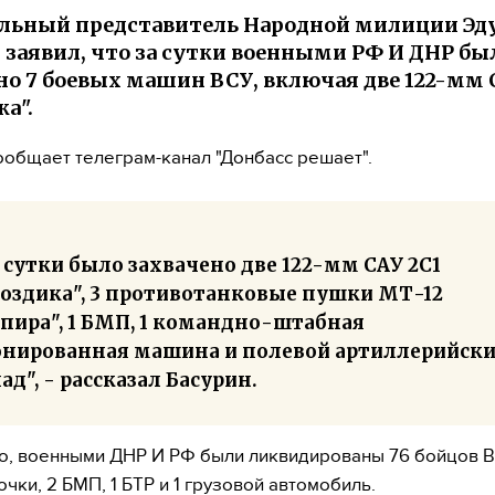
ьный представитель Народной милиции Эд
 заявил, что за сутки военными РФ И ДНР бы
но 7 боевых машин ВСУ, включая две 122-мм 
а".
ообщает телеграм-канал "Донбасс решает".
 сутки было захвачено две 122-мм САУ 2С1
воздика", 3 противотанковые пушки МТ-12
пира", 1 БМП, 1 командно-штабная
онированная машина и полевой артиллерийск
ад", - рассказал Басурин.
о, военными ДНР И РФ были ликвидированы 76 бойцов В
чки, 2 БМП, 1 БТР и 1 грузовой автомобиль.