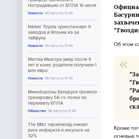
пострадавших от БПЛА 16 июля
Официал
Новости
06 Августа 13:46
Басурин
захваче
Nikkei: Toyota приостановит 9
"Гвоздик
заводов в Японии из-за
тайфуна
Об этом с
Новости
06 Августа 13:46
Маттиа Маэстри умер после 9
лет в коме; родители получили 1
млн евро
"За
Новости
06 Августа 13:46
"Г
"Ра
Минобороны Беларуси провело
тренировку 56-го полка по
бр
перехвату БПЛА
скл
Общество
06 Августа 13:46
The BMJ: тирзепатид снизил
Кроме тог
риск инфаркта и инсульта на
огневые то
32%