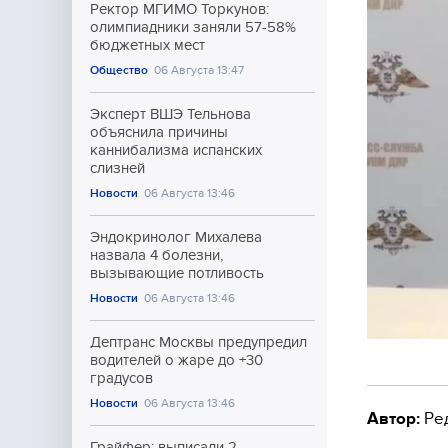
Ректор МГИМО Торкунов:
олимпиадники заняли 57-58%
бюджетных мест
Общество
06 Августа 13:47
Эксперт ВШЭ Тельнова
объяснила причины
каннибализма испанских
слизней
Новости
06 Августа 13:46
Эндокринолог Михалева
назвала 4 болезни,
вызывающие потливость
Новости
06 Августа 13:46
Дептранс Москвы предупредил
водителей о жаре до +30
градусов
Новости
06 Августа 13:46
Автор:
Ре
Грайфер: выписали 2