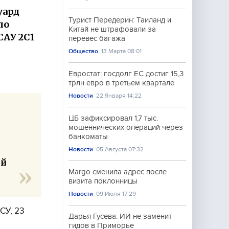
уард
Турист Передерин: Таиланд и
ло
Китай не штрафовали за
САУ 2С1
перевес багажа
Общество
13 Марта 08:01
Евростат: госдолг ЕС достиг 15,3
трлн евро в третьем квартале
Новости
22 Января 14:22
ЦБ зафиксировал 1,7 тыс.
мошеннических операций через
банкоматы
Новости
05 Августа 07:32
ий
Margo сменила адрес после
визита поклонницы
Новости
09 Июля 17:29
СУ, 23
Дарья Гусева: ИИ не заменит
гидов в Приморье