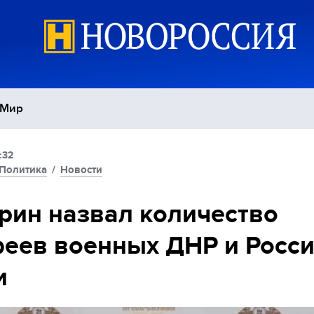
Мир
:32
Политика
С
Политика
/
Новости
Экономика
П
рин назвал количество
еев военных ДНР и Росси
Спорт
и