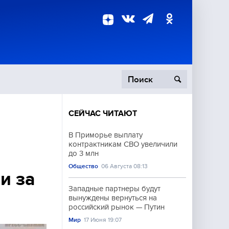
СЕЙЧАС ЧИТАЮТ
пецоперация
В Приморье выплату
контрактникам СВО увеличили
роисшествия
до 3 млн
Общество
06 Августа 08:13
и за
Западные партнеры будут
вынуждены вернуться на
российский рынок — Путин
Мир
17 Июня 19:07