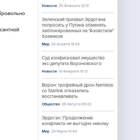
Новости
20 Февраля 12:13
обровольно
Зеленский призвал Эрдогана
попросить у Путина обменять
сантной
заблокированных на "Азовстали"
боевиков
Мир
24 Апреля 16:43
Суд конфисковал имущество
экс-депутата Вороновского
Новости
19 Февраля 15:12
Ворон: трофейный дрон Nemesis
со Starlink отказались
восстанавливать
Общество
05 Августа 09:33
Эрдоган: Продолжение
конфликта не выгодно никому
Мир
29 Марта 10:44