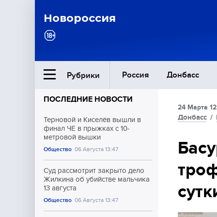
Новороссия
Россия
Донбасс
Рубрики
ПОСЛЕДНИЕ НОВОСТИ
24 Марта 12
Ближний Восток
Донбасс
/
Терновой и Киселёв вышли в
финал ЧЕ в прыжках с 10-
метровой вышки
Общество
Басу
Общество
06 Августа 13:47
троф
Культура
Суд рассмотрит закрыто дело
Жилкина об убийстве мальчика
сутк
13 августа
Общество
06 Августа 13:47