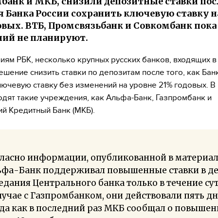
банк и МКБ, снизили депозитные ставки пос
 Банка России сохранить ключевую ставку н
овых. ВТБ, Промсвязьбанк и Совкомбанк пока
ий не планируют.
иям РБК, несколько крупных русских банков, входящих в 
ешение снизить ставки по депозитам после того, как Бан
лючевую ставку без изменений на уровне 21% годовых. В 
одят такие учреждения, как Альфа-Банк, Газпромбанк и
й Кредитный Банк (МКБ).
ласно информации, опубликованной в материал
ьфа-Банк поддерживал повышенные ставки в д
едания Центрального банка только в течение сут
лучае с Газпромбанком, они действовали пять дн
да как в последний раз МКБ сообщал о повыше