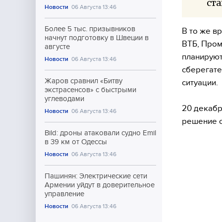
ста
Новости
06 Августа 13:46
Более 5 тыс. призывников
В то же в
начнут подготовку в Швеции в
ВТБ, Пром
августе
планируют
Новости
06 Августа 13:46
сберегате
Жаров сравнил «Битву
ситуации.
экстрасенсов» с быстрыми
углеводами
20 декабр
Новости
06 Августа 13:46
решение с
Bild: дроны атаковали судно Emil
в 39 км от Одессы
Новости
06 Августа 13:46
Пашинян: Электрические сети
Армении уйдут в доверительное
управление
Новости
06 Августа 13:46