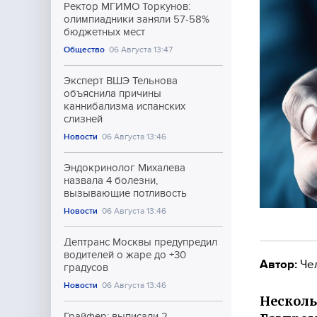
Ректор МГИМО Торкунов:
олимпиадники заняли 57-58%
бюджетных мест
Общество
06 Августа 13:47
Эксперт ВШЭ Тельнова
объяснила причины
каннибализма испанских
слизней
Новости
06 Августа 13:46
Эндокринолог Михалева
назвала 4 болезни,
вызывающие потливость
Новости
06 Августа 13:46
Дептранс Москвы предупредил
водителей о жаре до +30
Автор:
Че
градусов
Новости
06 Августа 13:46
Несколь
Грайфер: выписали 2