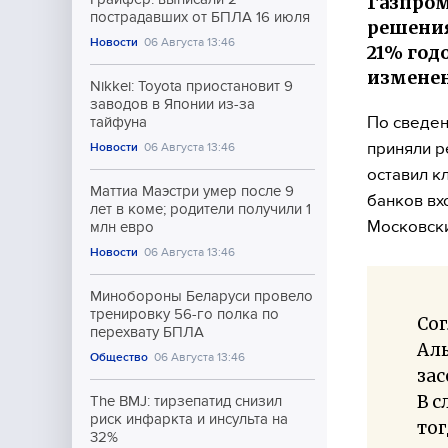
Газпром
пострадавших от БПЛА 16 июля
решения
Новости
06 Августа 13:46
21% год
изменен
Nikkei: Toyota приостановит 9
заводов в Японии из-за
По сведен
тайфуна
приняли р
Новости
06 Августа 13:46
оставил к
Маттиа Маэстри умер после 9
банков вх
лет в коме; родители получили 1
Московски
млн евро
Новости
06 Августа 13:46
Минобороны Беларуси провело
тренировку 56-го полка по
Сог
перехвату БПЛА
Ал
Общество
06 Августа 13:46
зас
В с
The BMJ: тирзепатид снизил
риск инфаркта и инсульта на
тог
32%