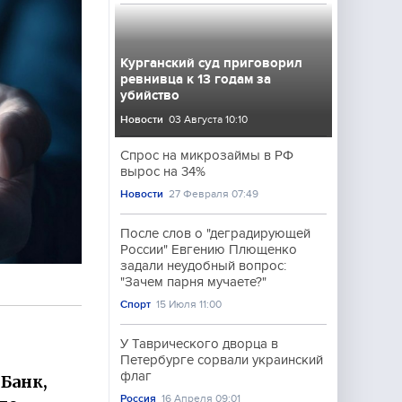
Курганский суд приговорил
ревнивца к 13 годам за
убийство
Новости
03 Августа 10:10
Спрос на микрозаймы в РФ
вырос на 34%
Новости
27 Февраля 07:49
После слов о "деградирующей
России" Евгению Плющенко
задали неудобный вопрос:
"Зачем парня мучаете?"
Спорт
15 Июля 11:00
У Таврического дворца в
Петербурге сорвали украинский
флаг
Банк,
Россия
16 Апреля 09:01