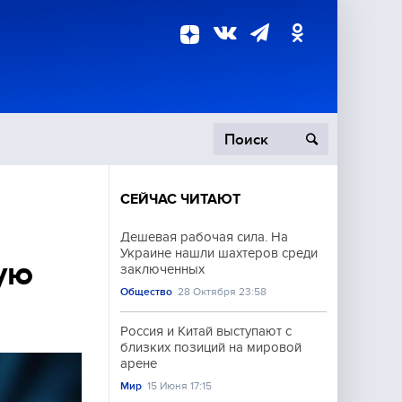
СЕЙЧАС ЧИТАЮТ
пецоперация
Дешевая рабочая сила. На
Украине нашли шахтеров среди
роисшествия
ую
заключенных
Общество
28 Октября 23:58
Россия и Китай выступают с
близких позиций на мировой
арене
Мир
15 Июня 17:15