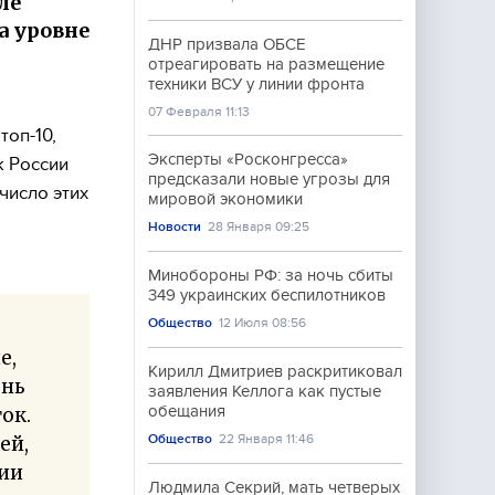
ле
а уровне
ДНР призвала ОБСЕ
отреагировать на размещение
техники ВСУ у линии фронта
07 Февраля 11:13
топ-10,
Эксперты «Росконгресса»
к России
предсказали новые угрозы для
число этих
мировой экономики
Новости
28 Января 09:25
Минобороны РФ: за ночь сбиты
349 украинских беспилотников
Общество
12 Июля 08:56
е,
Кирилл Дмитриев раскритиковал
ень
заявления Келлога как пустые
обещания
ок.
Общество
22 Января 11:46
ей,
нии
Людмила Секрий, мать четверых