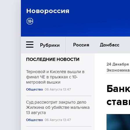
Новороссия
Россия
Донбасс
Рубрики
ПОСЛЕДНИЕ НОВОСТИ
24 Декабря 
Ближний Восток
Экономика
Терновой и Киселёв вышли в
финал ЧЕ в прыжках с 10-
метровой вышки
Общество
Банк
Общество
06 Августа 13:47
став
Культура
Суд рассмотрит закрыто дело
Жилкина об убийстве мальчика
13 августа
Общество
06 Августа 13:47