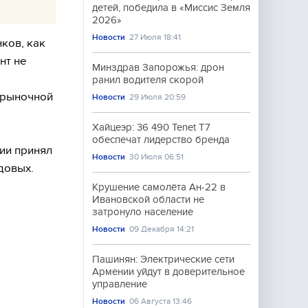
детей, победила в «Миссис Земля
2026»
Новости
27 Июля 18:41
ков, как
нт не
Минздрав Запорожья: дрон
ранил водителя скорой
 рыночной
Новости
29 Июля 20:59
Хайцеэр: 36 490 Tenet T7
обеспечат лидерство бренда
ии принял
Новости
30 Июля 06:51
довых.
Крушение самолёта Ан-22 в
Ивановской области не
затронуло население
Новости
09 Декабря 14:21
Пашинян: Электрические сети
Армении уйдут в доверительное
управление
Новости
06 Августа 13:46