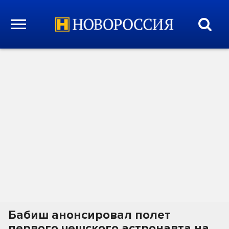
Бабиш анонсировал полет
первого чешского астронавта на