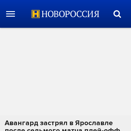
Авангард застрял в Ярославле
после седьмого матча плей-офф