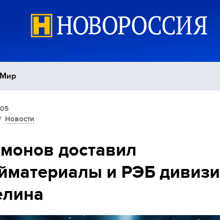
Мир
:05
Политика
С
/
Новости
Экономика
П
монов доставил
йматериалы и РЭБ дивиз
Спорт
елина