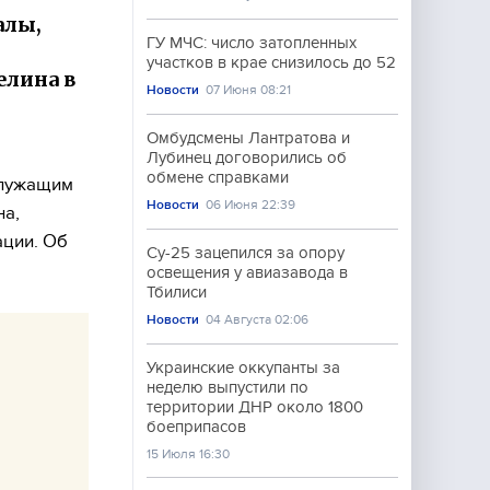
алы,
ГУ МЧС: число затопленных
участков в крае снизилось до 52
лина в
Новости
07 Июня 08:21
Омбудсмены Лантратова и
Лубинец договорились об
обмене справками
служащим
Новости
06 Июня 22:39
на,
ации. Об
Су-25 зацепился за опору
освещения у авиазавода в
Тбилиси
Новости
04 Августа 02:06
Украинские оккупанты за
неделю выпустили по
территории ДНР около 1800
боеприпасов
15 Июля 16:30