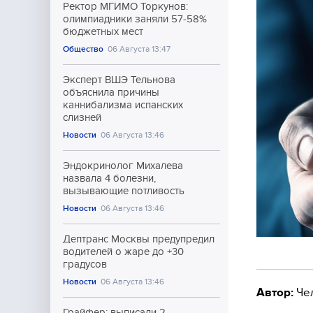
Ректор МГИМО Торкунов:
олимпиадники заняли 57-58%
бюджетных мест
Общество
06 Августа 13:47
Эксперт ВШЭ Тельнова
объяснила причины
каннибализма испанских
слизней
Новости
06 Августа 13:46
Эндокринолог Михалева
назвала 4 болезни,
вызывающие потливость
Новости
06 Августа 13:46
Дептранс Москвы предупредил
водителей о жаре до +30
градусов
Новости
06 Августа 13:46
Автор:
Че
Грайфер: выписали 2