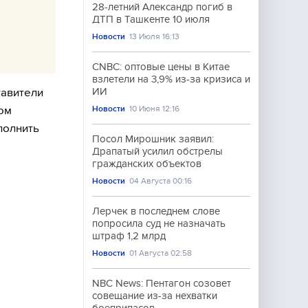
28-летний Александр погиб в
ДТП в Ташкенте 10 июля
Новости
13 Июля 16:13
CNBC: оптовые цены в Китае
взлетели на 3,9% из-за кризиса и
тавители
ИИ
ом
Новости
10 Июня 12:16
полнить
Посол Мирошник заявил:
Драпатый усилил обстрелы
гражданских объектов
Новости
04 Августа 00:16
Лерчек в последнем слове
попросила суд не назначать
штраф 1,2 млрд
Новости
01 Августа 02:58
NBC News: Пентагон созовет
совещание из-за нехватки