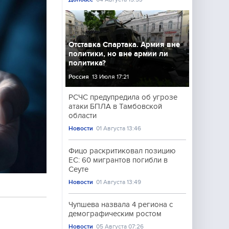
Отставка Спартака. Армия вне
политики, но вне армии ли
политика?
Россия
13 Июля 17:21
РСЧС предупредила об угрозе
атаки БПЛА в Тамбовской
области
Новости
01 Августа 13:46
Фицо раскритиковал позицию
ЕС: 60 мигрантов погибли в
Сеуте
Новости
01 Августа 13:49
Чупшева назвала 4 региона с
демографическим ростом
Новости
05 Августа 07:26