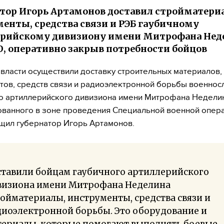
тор Игорь Артамонов доставил стройматери
енты, средства связи и РЭБ гаубичному
рийскому дивизиону имени Митрофана Неде
О, оперативно закрыв потребности бойцов
власти осуществили доставку строительных материалов,
тов, средств связи и радиоэлектронной борьбы военно
о артиллерийского дивизиона имени Митрофана Недели
ванного в зоне проведения Специальной военной опер
щил губернатор Игорь Артамонов.
ставили бойцам гаубичного артиллерийского
визиона имени Митрофана Неделина
ойматериалы, инструменты, средства связи и
диоэлектронной борьбы. Это оборудование и
териалы, которые помогают выполнять боевые