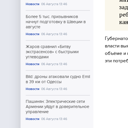
Новости
06 Августа 13:46
за
реб
Более 5 тыс. призывников
кан
начнут подготовку в Швеции в
августе
Новости
06 Августа 13:46
Губернато
власти вы
Жаров сравнил «Битву
экстрасенсов» с быстрыми
объёме и 
углеводами
эти потре
Новости
06 Августа 13:46
Bild: дроны атаковали судно Emil
в 39 км от Одессы
Новости
06 Августа 13:46
Пашинян: Электрические сети
Армении уйдут в доверительное
управление
Новости
06 Августа 13:46