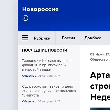
Новороссия
Россия
Донбасс
Рубрики
ПОСЛЕДНИЕ НОВОСТИ
09 Июня 17
Ближний Восток
Общество
Терновой и Киселёв вышли в
финал ЧЕ в прыжках с 10-
метровой вышки
Общество
Арта
Общество
06 Августа 13:47
стро
Культура
Суд рассмотрит закрыто дело
Жилкина об убийстве мальчика
Нед
13 августа
Общество
06 Августа 13:47