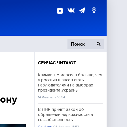
СЕЙЧАС ЧИТАЮТ
пецоперация
Климкин: У марсиан больше, чем
у россиян шансов стать
роисшествия
наблюдателями на выборах
президента Украины
иону
14 Февраля 16:54
В ЛНР принят закон об
обращении недвижимости в
госсобственность
Донбасс
04 Августа 15:53