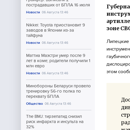
пострадавших от БПЛА 16 июля
Губерна
Новости
06 Августа 13:46
инструм
артилле
Nikkei: Toyota приостановит 9
зоне СВ
заводов в Японии из-за
тайфуна
Липецкие 
Новости
06 Августа 13:46
инструмен
Маттиа Маэстри умер после 9
гаубичног
лет в коме; родители получили 1
дислоциро
млн евро
этом сооб
Новости
06 Августа 13:46
Минобороны Беларуси провело
тренировку 56-го полка по
перехвату БПЛА
До
Общество
06 Августа 13:46
ди
стр
The BMJ: тирзепатид снизил
ра
риск инфаркта и инсульта на
32%
ма