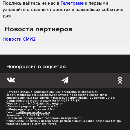
Подписывайтесь на нас
в
Телеграме
и первыми
узнавайте о главных новостях и важнейших событиях
дня.
Новости партнеров
Новости СМИ2
Новороссия в соцсетях:
Сетевое издание «Информационное агентство «Новороссия»
зарегистрировано в Федеральной службе по надзору в сфере связи,
информационных технологий и массовых коммуникаций 20 ноября 2019 г.
Свидетельство о регистрации Эл № ФС77-77187.
Учредитель — НАО «Царьград медиа».
«Главный редактор- Лукьянов А.А.»
«Шеф-редактор - Садчиков А.М.»
Email:
mail@novorosinform.org
Телефон: +7 (495) 374-77-73
Настоящий ресурс может содержать материалы 18+.
Использование любых материалов, размещённых на сайте, разрешается при
условии ссылки на сайт агентства.