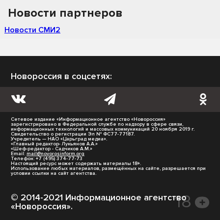
Новости партнеров
Новости СМИ2
Новороссия в соцсетях:
Сетевое издание «Информационное агентство «Новороссия»
зарегистрировано в Федеральной службе по надзору в сфере связи,
информационных технологий и массовых коммуникаций 20 ноября 2019 г.
Свидетельство о регистрации Эл № ФС77-77187.
Учредитель — НАО «Царьград медиа».
«Главный редактор- Лукьянов А.А.»
«Шеф-редактор - Садчиков А.М.»
Email:
mail@novorosinform.org
Телефон: +7 (495) 374-77-73
Настоящий ресурс может содержать материалы 18+.
Использование любых материалов, размещённых на сайте, разрешается при
условии ссылки на сайт агентства.
© 2014-2021 Информационное агентство
«Новороссия».