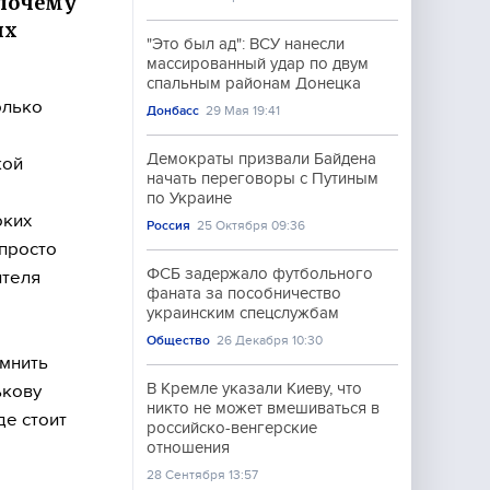
 почему
ых
"Это был ад": ВСУ нанесли
массированный удар по двум
спальным районам Донецка
олько
Донбасс
29 Мая 19:41
Демократы призвали Байдена
кой
начать переговоры с Путиным
по Украине
оких
Россия
25 Октября 09:36
 просто
ФСБ задержало футбольного
ителя
фаната за пособничество
украинским спецслужбам
Общество
26 Декабря 10:30
омнить
В Кремле указали Киеву, что
ькову
никто не может вмешиваться в
е стоит
российско-венгерские
отношения
28 Сентября 13:57