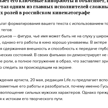
ает его ключевые киноработы и объясняет,
стал одним из главных исполнителей сложн
 ролей в российском кинематографе
ьтат форматирования вашего текста с использованием т
 тегов:
уськов — фигура, чьё имя может быть не на слуху у широ
, однако его работы в кино хорошо узнаваемы. В актёре
я сдержанная внешность и способность к передаче глуб
ческих состояний. В своих фильмах он демонстрирует не
е роли, а полное погружение в образ, что заставляет зр
о следить за происходящим на экране.
ждения артиста, 20 мая, редакция Life.ru предлагает всп
заметные его работы и разобраться, почему именно Гус
воплощение сильных мужских характеров. Однако прежд
я к истокам его творческого пути.