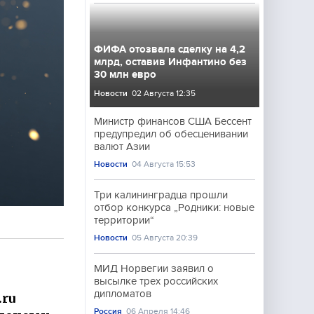
ФИФА отозвала сделку на 4,2
млрд, оставив Инфантино без
30 млн евро
Новости
02 Августа 12:35
Министр финансов США Бессент
предупредил об обесценивании
валют Азии
Новости
04 Августа 15:53
Три калининградца прошли
отбор конкурса „Родники: новые
территории“
Новости
05 Августа 20:39
МИД Норвегии заявил о
высылке трех российских
дипломатов
.ru
Россия
06 Апреля 14:46