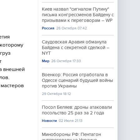
Киев назвал "сигналом Путину"
письма конгрессменов Байдену с
призывами к переговорам – WP
Россия
26 Октября 07:42
етия
Саудовская Аравия обманула
 которому
Байдена с секретной сделкой –
груз
NYT
т
Мир
26 Октября 17:33
а внешней
Военкор: Россия отработала в
лов.
Одессе сценарий будущей войны
 мастеров
против Украины
29 Октября 18:12
Посол Беляев: дроны атаковали
посольство 25 раз за 2 года
Новости
02 Июля 21:13
Минобороны РФ: Пентагон