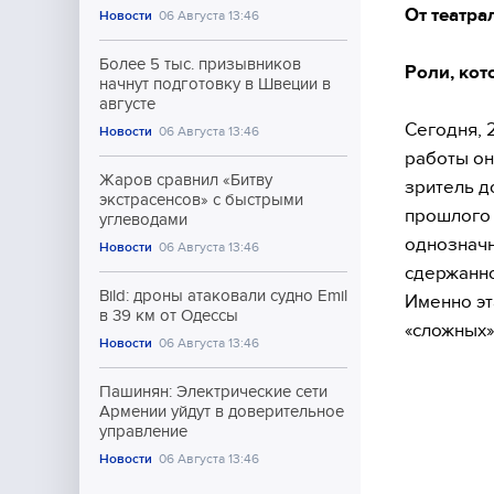
От театра
Новости
06 Августа 13:46
Более 5 тыс. призывников
Роли, ко
начнут подготовку в Швеции в
августе
Сегодня, 
Новости
06 Августа 13:46
работы он
Жаров сравнил «Битву
зритель д
экстрасенсов» с быстрыми
прошлого 
углеводами
однозначн
Новости
06 Августа 13:46
сдержанно
Bild: дроны атаковали судно Emil
Именно эт
в 39 км от Одессы
«сложных»
Новости
06 Августа 13:46
Пашинян: Электрические сети
Армении уйдут в доверительное
управление
Новости
06 Августа 13:46