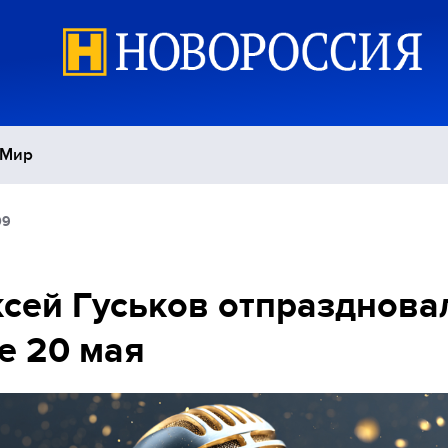
Мир
09
Политика
С
Экономика
П
сей Гуськов отпразднова
е 20 мая
Спорт