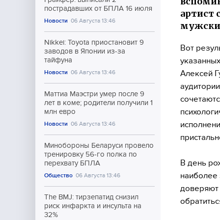
вспомин
пострадавших от БПЛА 16 июля
артист 
Новости
06 Августа 13:46
мужских
Nikkei: Toyota приостановит 9
Вот резул
заводов в Японии из-за
указанных
тайфуна
Алексей Г
Новости
06 Августа 13:46
аудитории
Маттиа Маэстри умер после 9
сочетаютс
лет в коме; родители получили 1
психологи
млн евро
исполнени
Новости
06 Августа 13:46
пристальн
Минобороны Беларуси провело
тренировку 56-го полка по
В день ро
перехвату БПЛА
наиболее 
Общество
06 Августа 13:46
доверяют 
The BMJ: тирзепатид снизил
обратитьс
риск инфаркта и инсульта на
32%