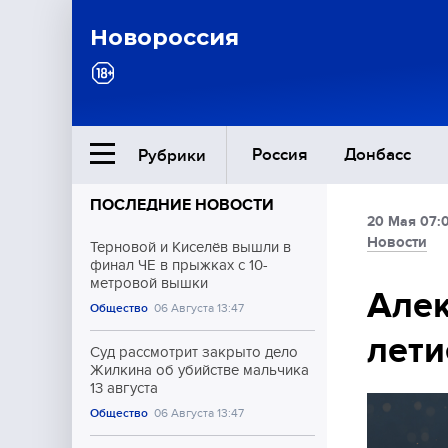
Новороссия
Россия
Донбасс
Рубрики
ПОСЛЕДНИЕ НОВОСТИ
20 Мая 07:
Ближний Восток
Новости
Терновой и Киселёв вышли в
финал ЧЕ в прыжках с 10-
метровой вышки
Общество
Алек
Общество
06 Августа 13:47
лети
Культура
Суд рассмотрит закрыто дело
Жилкина об убийстве мальчика
13 августа
Общество
06 Августа 13:47