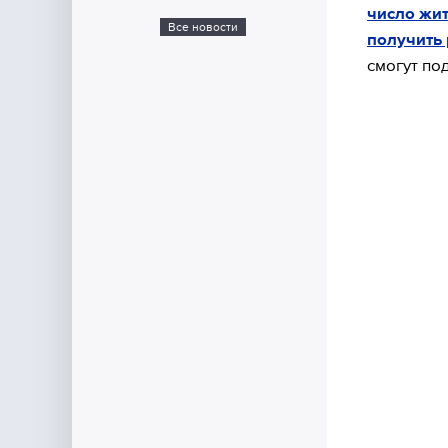
число жи
Все новости
получить 
смогут по