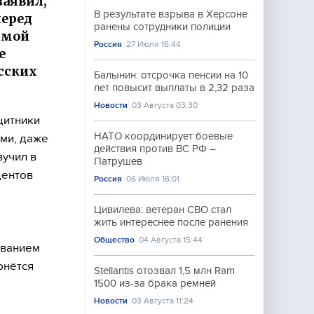
заявил,
В результате взрыва в Херсоне
перед
ранены сотрудники полиции
ямой
Россия
27 Июля 16:44
е
сских
Балынин: отсрочка пенсии на 10
лет повысит выплаты в 2,32 раза
Новости
03 Августа 03:30
щитники
НАТО координирует боевые
ми, даже
действия против ВС РФ –
вучил в
Патрушев
дентов
Россия
06 Июля 16:01
Цивилева: ветеран СВО стал
жить интереснее после ранения
Общество
04 Августа 15:44
ованием
рнётся
Stellantis отозвал 1,5 млн Ram
1500 из-за брака ремней
Новости
03 Августа 11:24