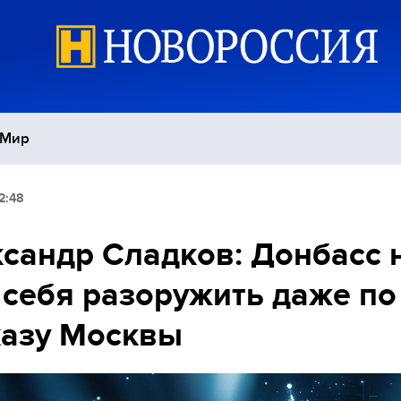
Мир
2:48
Политика
С
сандр Сладков: Донбасс 
Экономика
П
 себя разоружить даже по
Спорт
казу Москвы