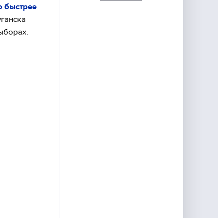
о быстрее
уганска
ыборах.