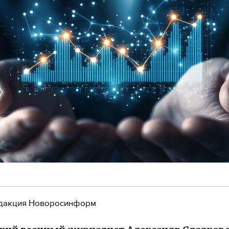
дакция Новоросинформ