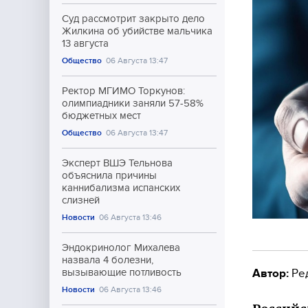
Суд рассмотрит закрыто дело
Жилкина об убийстве мальчика
13 августа
Общество
06 Августа 13:47
Ректор МГИМО Торкунов:
олимпиадники заняли 57-58%
бюджетных мест
Общество
06 Августа 13:47
Эксперт ВШЭ Тельнова
объяснила причины
каннибализма испанских
слизней
Новости
06 Августа 13:46
Эндокринолог Михалева
назвала 4 болезни,
Автор:
Ре
вызывающие потливость
Новости
06 Августа 13:46