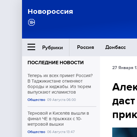
Новороссия
Россия
Донбасс
Рубрики
ПОСЛЕДНИЕ НОВОСТИ
27 Января 1
Ближний Восток
Теперь их всех примет Россия?
В Таджикистане отменяют
Алек
бороды и хиджабы. Из тюрем
Общество
выпускают исламистов
даст
Общество
09 Августа 06:00
Культура
при
Терновой и Киселёв вышли в
финал ЧЕ в прыжках с 10-
метровой вышки
Общество
06 Августа 13:47