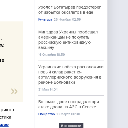
Уролог Богатырев предостерег
от избытка оксалатов в еде
Культура
26 Ноября 02:59
Минздрав Украины пообещал
…
американцам не покупать
российскую антиковидную
ь:
вакцину
16 Октября 18:59
по
Украинские войска расположили
новый склад ракетно-
артиллерийского вооружения в
районе Волновахи
31 Мая 14:04
Богомаз: двое пострадали при
атаке дрона на АЗС в Севске
ариков
Общество
13 Марта 00:30
стика
ьшее
Все новости