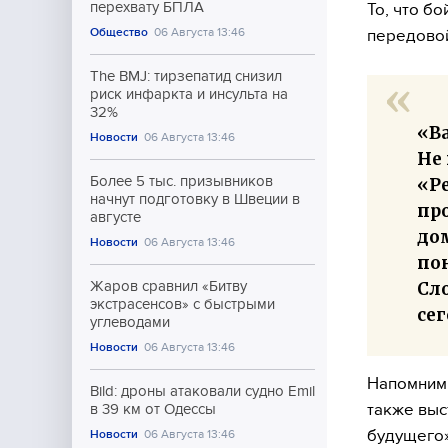
перехвату БПЛА
То, что б
Общество
06 Августа 13:46
передовой
The BMJ: тирзепатид снизил
риск инфаркта и инсульта на
32%
«Ва
Новости
06 Августа 13:46
Не 
Более 5 тыс. призывников
«Р
начнут подготовку в Швеции в
про
августе
дом
Новости
06 Августа 13:46
по
Сл
Жаров сравнил «Битву
экстрасенсов» с быстрыми
сег
углеводами
Новости
06 Августа 13:46
Напомним,
Bild: дроны атаковали судно Emil
также выс
в 39 км от Одессы
будущего»
Новости
06 Августа 13:46