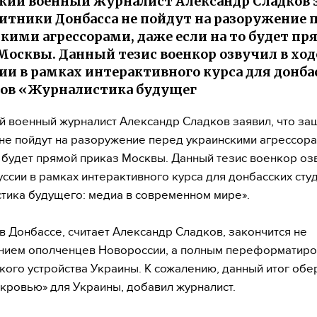
кий военный журналист Александр Сладков 
итники Донбасса не пойдут на разоружение 
кими агрессорами, даже если на то будет пр
Москвы. Данный тезис военкор озвучил в ход
ии в рамках интерактивного курса для донба
тов «Журналистика будущег
й военный журналист Александр Сладков заявил, что за
не пойдут на разоружение перед украинскими агрессора
о будет прямой приказ Москвы. Данный тезис военкор оз
уссии в рамках интерактивного курса для донбасских сту
тика будущего: медиа в современном мире».
в Донбассе, считает Александр Сладков, закончится не
нием ополченцев Новороссии, а полным переформатир
кого устройства Украины. К сожалению, данный итог обе
кровью» для Украины, добавил журналист.