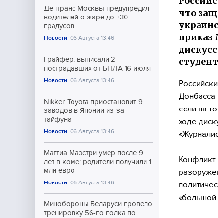
Российс
Дептранс Москвы предупредил
что защ
водителей о жаре до +30
украинс
градусов
приказ 
Новости
06 Августа 13:46
дискусс
Грайфер: выписали 2
студен
пострадавших от БПЛА 16 июля
Новости
06 Августа 13:46
Российски
Донбасса 
Nikkei: Toyota приостановит 9
если на т
заводов в Японии из-за
тайфуна
ходе диск
Новости
06 Августа 13:46
«Журналис
Маттиа Маэстри умер после 9
Конфликт 
лет в коме; родители получили 1
млн евро
разоруже
Новости
06 Августа 13:46
политичес
«большой 
Минобороны Беларуси провело
тренировку 56-го полка по