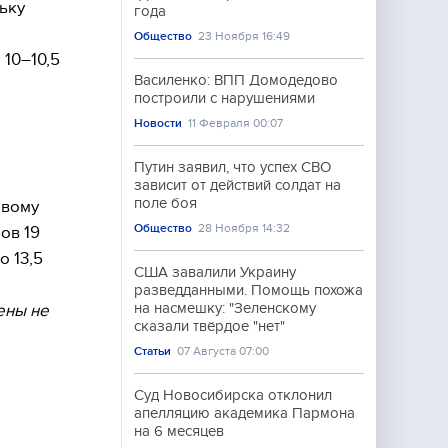
ьку
года
Общество
23 Ноября 16:49
 10–10,5
Василенко: ВПП Домодедово
построили с нарушениями
Новости
11 Февраля 00:07
Путин заявил, что успех СВО
зависит от действий солдат на
поле боя
овому
Общество
28 Ноября 14:32
ов 19
о 13,5
США завалили Украину
разведданными. Помощь похожа
на насмешку: "Зеленскому
ены не
сказали твёрдое "нет"
Статьи
07 Августа 07:00
Суд Новосибирска отклонил
апелляцию академика Пармона
на 6 месяцев