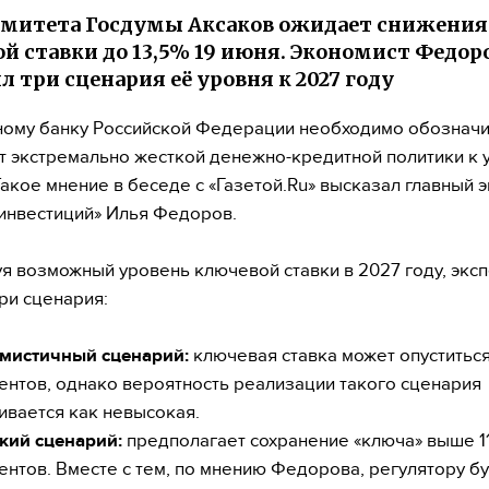
омитета Госдумы Аксаков ожидает снижения
й ставки до 13,5% 19 июня. Экономист Федор
л три сценария её уровня к 2027 году
ому банку Российской Федерации необходимо обозначи
т экстремально жесткой денежно-кредитной политики к
Такое мнение в беседе с «Газетой.Ru» высказал главный 
инвестиций» Илья Федоров.
я возможный уровень ключевой ставки в 2027 году, экс
ри сценария:
мистичный сценарий:
ключевая ставка может опуститься
ентов, однако вероятность реализации такого сценария
ивается как невысокая.
кий сценарий:
предполагает сохранение «ключа» выше 1
ентов. Вместе с тем, по мнению Федорова, регулятору б