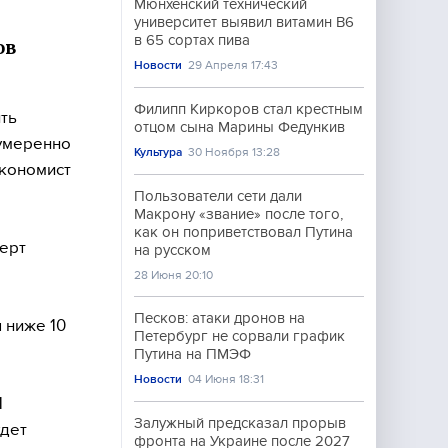
Мюнхенский технический
университет выявил витамин B6
в 65 сортах пива
ов
Новости
29 Апреля 17:43
Филипп Киркоров стал крестным
ть
отцом сына Марины Федункив
 умеренно
Культура
30 Ноября 13:28
экономист
Пользователи сети дали
Макрону «звание» после того,
как он поприветствовал Путина
перт
на русском
28 Июня 20:10
Песков: атаки дронов на
 ниже 10
Петербург не сорвали график
Путина на ПМЭФ
Новости
04 Июня 18:31
1
Залужный предсказал прорыв
удет
фронта на Украине после 2027