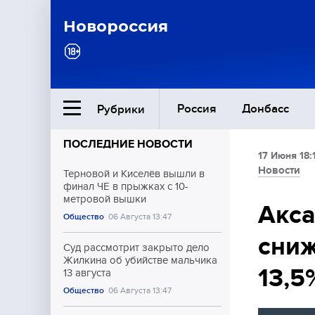
Новороссия
Россия
Донбасс
Рубрики
ПОСЛЕДНИЕ НОВОСТИ
17 Июня 18:
Ближний Восток
Новости
Терновой и Киселёв вышли в
финал ЧЕ в прыжках с 10-
метровой вышки
Общество
Акса
Общество
06 Августа 13:47
сниж
Культура
Суд рассмотрит закрыто дело
Жилкина об убийстве мальчика
13,5
13 августа
Общество
06 Августа 13:47