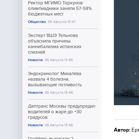
Ректор МГИМО Торкунов:
олимпиадники заняли 57-58%
бюджетных мест
Общество
06 Августа 13:47
Эксперт ВШЭ Тельнова
объяснила причины
каннибализма испанских
слизней
Новости
06 Августа 13:46
Эндокринолог Михалева
назвала 4 болезни,
вызывающие потливость
Новости
06 Августа 13:46
Дептранс Москвы предупредил
водителей о жаре до +30
градусов
Новости
06 Августа 13:46
Автор:
Ер
Грайфер: выписали 2