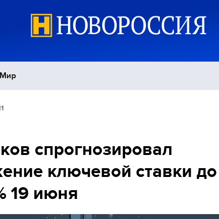
Мир
11
Политика
С
Экономика
П
ков спрогнозировал
ение ключевой ставки до
Спорт
% 19 июня