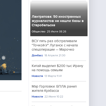
Лантратова: 50 иностранных
журналистов не нашли базы в
Старобельске
Общество
25 Июля 08:26
ВСУ пять раз обстреливали
"Точкой-У" Луганск с начала
спецоперации — Марочко
Донбасс
18 Апреля 21:30
Китай выделил $200 тыс Ирану
на помощь семьям
Новости
13 Марта 11:41
Мэр Горловки: БПЛА ранил
жителя Кузбасса
Новости
22 Июня 10:22