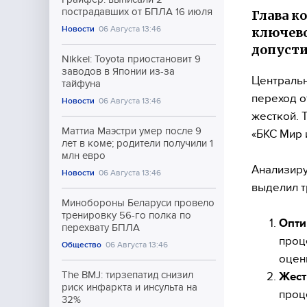
пострадавших от БПЛА 16 июля
Глава к
Новости
06 Августа 13:46
ключево
допусти
Nikkei: Toyota приостановит 9
заводов в Японии из-за
Центральн
тайфуна
переход о
Новости
06 Августа 13:46
жесткой. 
Маттиа Маэстри умер после 9
«БКС Мир 
лет в коме; родители получили 1
млн евро
Анализиру
Новости
06 Августа 13:46
выделил т
Минобороны Беларуси провело
тренировку 56-го полка по
Опти
перехвату БПЛА
проц
Общество
06 Августа 13:46
оцен
The BMJ: тирзепатид снизил
Жест
риск инфаркта и инсульта на
проц
32%