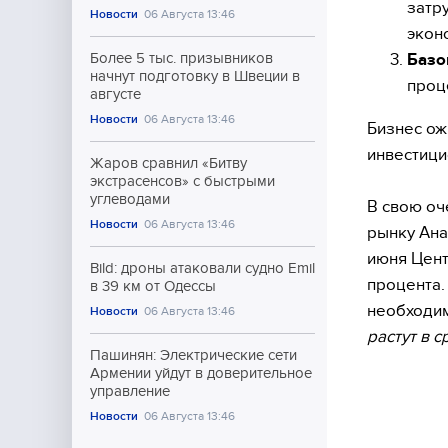
затр
Новости
06 Августа 13:46
экон
Базо
Более 5 тыс. призывников
начнут подготовку в Швеции в
проц
августе
Новости
06 Августа 13:46
Бизнес ож
инвестици
Жаров сравнил «Битву
экстрасенсов» с быстрыми
углеводами
В свою оч
Новости
06 Августа 13:46
рынку Ана
июня Цент
Bild: дроны атаковали судно Emil
процента.
в 39 км от Одессы
необходим
Новости
06 Августа 13:46
растут в 
Пашинян: Электрические сети
Армении уйдут в доверительное
управление
Новости
06 Августа 13:46