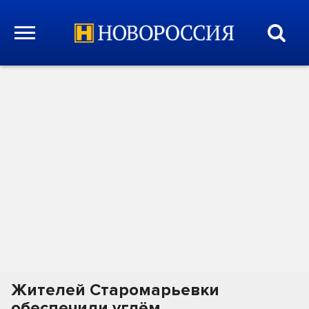
Жителей Старомарьевки
обеспечили углём