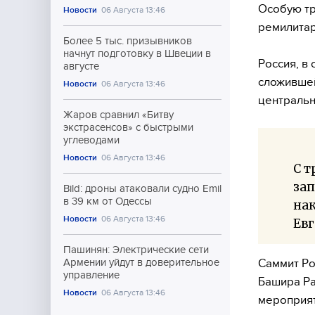
Особую тр
Новости
06 Августа 13:46
ремилитар
Более 5 тыс. призывников
начнут подготовку в Швеции в
Россия, в
августе
сложившей
Новости
06 Августа 13:46
центральн
Жаров сравнил «Битву
экстрасенсов» с быстрыми
углеводами
Новости
06 Августа 13:46
С т
зап
Bild: дроны атаковали судно Emil
в 39 км от Одессы
на
Новости
06 Августа 13:46
Евг
Пашинян: Электрические сети
Саммит Ро
Армении уйдут в доверительное
управление
Башира Ра
Новости
06 Августа 13:46
мероприят