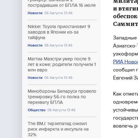
милитар
пострадавших от БПЛА 16 июля
и втяги
Новости
06 Августа 13:46
обеспок
Саммит 
Nikkei: Toyota приостановит 9
заводов в Японии из-за
Западные 
тайфуна
Азиатско-
Новости
06 Августа 13:46
узкоформа
Маттиа Маэстри умер после 9
РИА Ново
лет в коме; родители получили 1
сообщил п
млн евро
Евгений З
Новости
06 Августа 13:46
Минобороны Беларуси провело
Как отмет
тренировку 56-го полка по
одновреме
перехвату БПЛА
устойчивы
Общество
06 Августа 13:46
государст
The BMJ: тирзепатид снизил
вовлечь р
риск инфаркта и инсульта на
32%