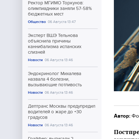
Ректор МГИМО Торкунов:
олимпиадники заняли 57-58%
бюджетных мест
Общество
06 Августа 13:47
Эксперт ВШЭ Тельнова
объяснила причины
каннибализма испанских
слизней
Новости
06 Августа 13:46
Эндокринолог Михалева
назвала 4 болезни,
вызывающие потливость
Новости
06 Августа 13:46
Дептранс Москвы предупредил
водителей о жаре до +30
Автор:
Фо
градусов
Новости
06 Августа 13:46
Постпре
Грайфер: выписали 2