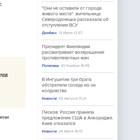
с
"Они не оставили от города
живого места": жительница
Северодонецка рассказала об
отступлении ВСУ
Донбасс
13 Июля 12:57
Президент Финляндии
рассматривает возвращение
противопехотных мин
Политика
30 Ноября 16:55
ачи
В Ингушетии три брата
обстреляли соседа из-за
колдовства
Новости
03 Августа 13:21
Песков: Россия приняла
мени
предложения США в Анкоридже,
Киев отказался
Новости
24 Июля 18:13