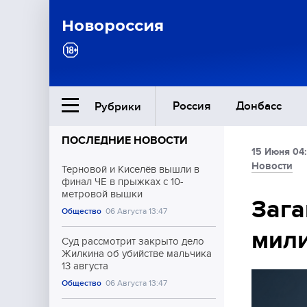
Новороссия
Россия
Донбасс
Рубрики
ПОСЛЕДНИЕ НОВОСТИ
15 Июня 04
Ближний Восток
Новости
Терновой и Киселёв вышли в
финал ЧЕ в прыжках с 10-
метровой вышки
Общество
Зага
Общество
06 Августа 13:47
мили
Культура
Суд рассмотрит закрыто дело
Жилкина об убийстве мальчика
13 августа
Общество
06 Августа 13:47