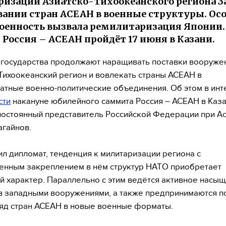
изации Азиатско-Тихоокеанского региона 
вании стран АСЕАН в военные структуры. Ос
оенность вызвала ремилитаризация Японии.
Россия – АСЕАН пройдёт 17 июня в Казани.
государства продолжают наращивать поставки вооруже
Тихоокеанский регион и вовлекать страны АСЕАН в
тные военно-политические объединения. Об этом в ин
сти
накануне юбилейного саммита Россия – АСЕАН в Каз
остоянный представитель Российской Федерации при А
агайнов.
ил дипломат, тенденция к милитаризации региона с
нным закреплением в нём структур НАТО приобретает
й характер. Параллельно с этим ведётся активное насы
в западными вооружениями, а также предпринимаются п
яд стран АСЕАН в новые военные форматы.