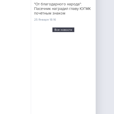
"От благодарного народа":
Пасечник наградил главу ЮГМК
почётным знаком
25 Января 18:16
Все новости