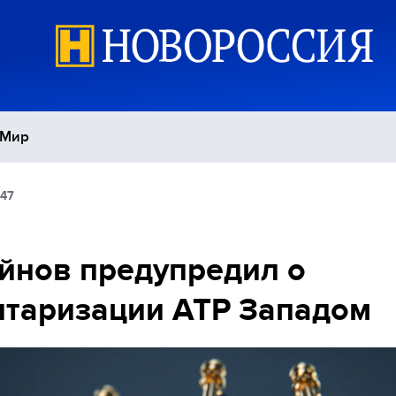
Мир
:47
Политика
С
Экономика
П
йнов предупредил о
таризации АТР Западом
Спорт