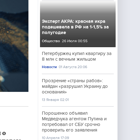
Эксперт АКРА: красная икра
подешевела в РФ на 1-1,5% за
полугодие
Общество
26 Июля 00:55
Петербуржец купил квартиру за
8 млн с вечным жильцом
Новости
01 Августа 20:06
Прозрение «страны рабов»:
майдан «разрушил Украину до
основания»
13 Января 02:01
Порошенко объявил
Медведчука агентом Путина и
потребовал от СБУ срочно
проверить его заявления
 о
10 Апреля 17:09