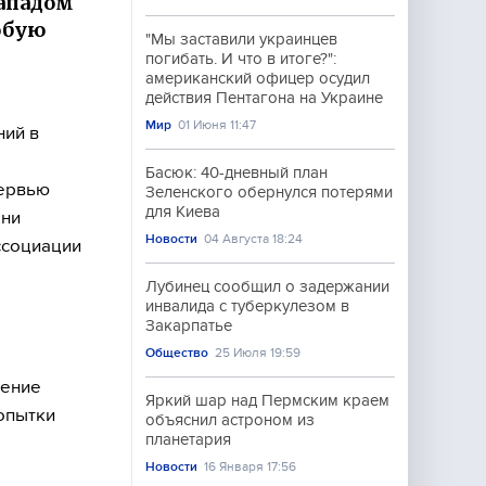
Западом
обую
"Мы заставили украинцев
погибать. И что в итоге?":
американский офицер осудил
действия Пентагона на Украине
Мир
01 Июня 11:47
ний в
Басюк: 40-дневный план
тервью
Зеленского обернулся потерями
для Киева
ани
Новости
04 Августа 18:24
ссоциации
Лубинец сообщил о задержании
инвалида с туберкулезом в
Закарпатье
Общество
25 Июля 19:59
щение
Яркий шар над Пермским краем
опытки
объяснил астроном из
планетария
Новости
16 Января 17:56