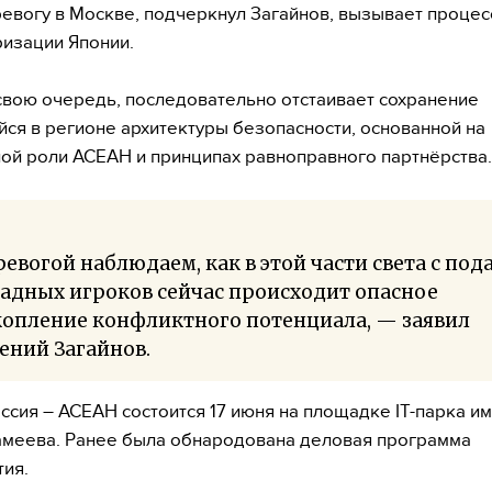
евогу в Москве, подчеркнул Загайнов, вызывает процес
изации Японии.
 свою очередь, последовательно отстаивает сохранение
ся в регионе архитектуры безопасности, основанной на
ой роли АСЕАН и принципах равноправного партнёрства.
ревогой наблюдаем, как в этой части света с под
адных игроков сейчас происходит опасное
копление конфликтного потенциала, — заявил
ений Загайнов.
ссия – АСЕАН состоится 17 июня на площадке IT-парка и
меева. Ранее была обнародована деловая программа
ия.