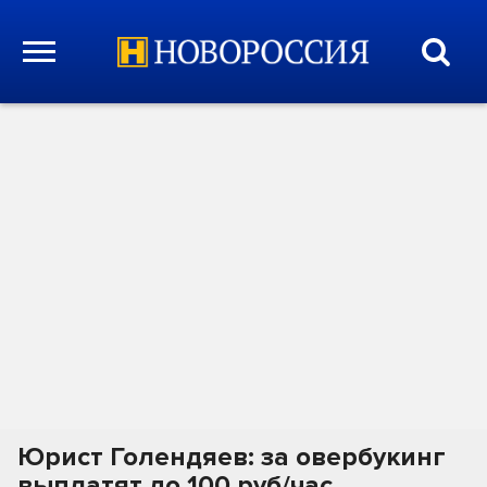
Юрист Голендяев: за овербукинг
выплатят до 100 руб/час