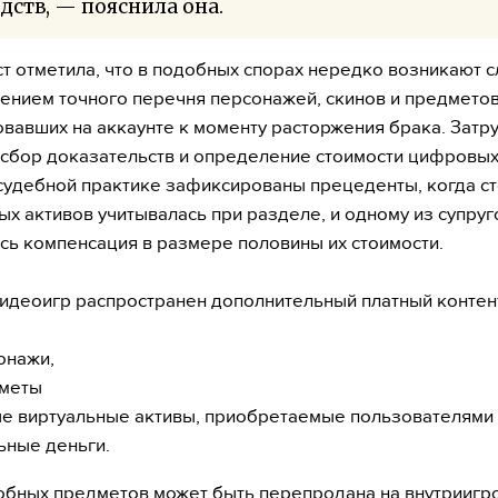
дств, — пояснила она.
т отметила, что в подобных спорах нередко возникают 
лением точного перечня персонажей, скинов и предметов
овавших на аккаунте к моменту расторжения брака. Затр
сбор доказательств и определение стоимости цифровых
судебной практике зафиксированы прецеденты, когда с
ых активов учитывалась при разделе, и одному из супруг
сь компенсация в размере половины их стоимости.
идеоигр распространен дополнительный платный контен
онажи,
меты
ые виртуальные активы, приобретаемые пользователями
ьные деньги.
обных предметов может быть перепродана на внутриигр