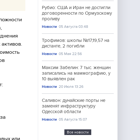
Рубио: США и Иран не достигли
договоренности по Ормузскому
проливу
сложности
Новости
05 Августа 03:48
,
уднения
Трофимов: школы №17,19,57 на
 активов.
дистанте, 2 погибли
тоимость
Новости
05 Мая 22:56
ов
Максим Забелин: 7 тыс. женщин
записались на маммографию, у
10 выявлен рак
т:
Новости
20 Июля 13:26
Саливон: дунайские порты не
заменят инфраструктуру
Одесской области
 за
Новости
05 Августа 15:07
Все новости
овых или