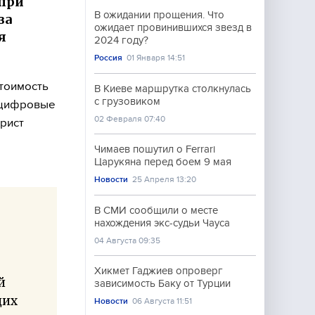
 при
В ожидании прощения. Что
за
ожидает провинившихся звезд в
я
2024 году?
Россия
01 Января 14:51
стоимость
В Киеве маршрутка столкнулась
с грузовиком
е цифровые
02 Февраля 07:40
рист
Чимаев пошутил о Ferrari
Царукяна перед боем 9 мая
Новости
25 Апреля 13:20
В СМИ сообщили о месте
нахождения экс-судьи Чауса
04 Августа 09:35
Хикмет Гаджиев опроверг
й
зависимость Баку от Турции
щих
Новости
06 Августа 11:51