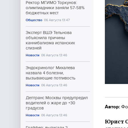
Ректор МГИМО Торкунов:
олимпиадники заняли 57-58%
бюджетных мест
Общество
06 Августа 13:47
Эксперт ВШЭ Тельнова
объяснила причины
каннибализма испанских
слизней
Новости
06 Августа 13:46
Эндокринолог Михалева
назвала 4 болезни,
вызывающие потливость
Новости
06 Августа 13:46
Дептранс Москвы предупредил
водителей о жаре до +30
Автор:
Фо
градусов
Новости
06 Августа 13:46
Юрист О
Грайфер: выписали 2