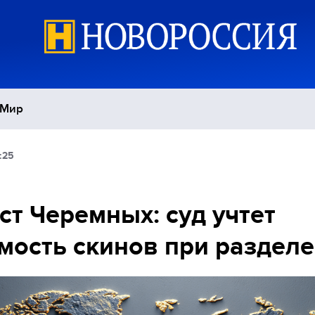
Мир
:25
Политика
С
Экономика
П
т Черемных: суд учтет
мость скинов при разделе
Спорт