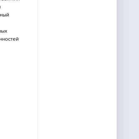
и
пный
вых
енностей