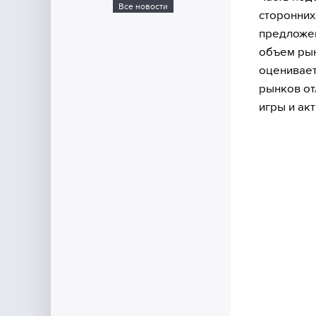
Все новости
сторонних
предложен
объем рын
оценивает
рынков от
игры и ак