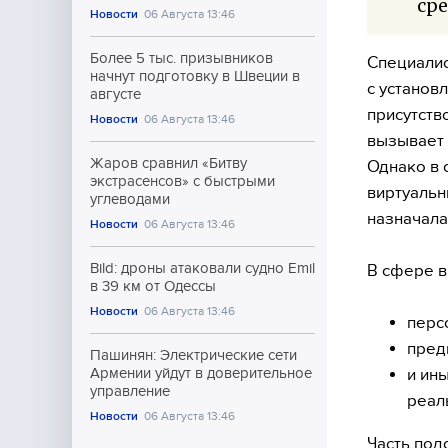
сре
Новости
06 Августа 13:46
Более 5 тыс. призывников
Специалис
начнут подготовку в Швеции в
с установ
августе
присутств
Новости
06 Августа 13:46
вызывает 
Жаров сравнил «Битву
Однако в 
экстрасенсов» с быстрыми
виртуальн
углеводами
назначала
Новости
06 Августа 13:46
Bild: дроны атаковали судно Emil
В сфере в
в 39 км от Одессы
Новости
06 Августа 13:46
перс
пред
Пашинян: Электрические сети
и ин
Армении уйдут в доверительное
управление
реал
Новости
06 Августа 13:46
Часть под