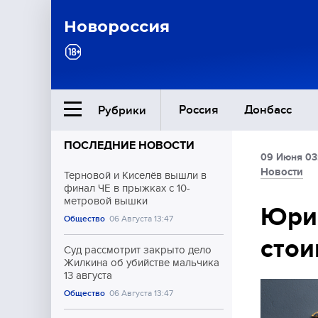
Новороссия
Россия
Донбасс
Рубрики
ПОСЛЕДНИЕ НОВОСТИ
09 Июня 03
Ближний Восток
Новости
Терновой и Киселёв вышли в
финал ЧЕ в прыжках с 10-
метровой вышки
Общество
Юрис
Общество
06 Августа 13:47
стои
Культура
Суд рассмотрит закрыто дело
Жилкина об убийстве мальчика
13 августа
Общество
06 Августа 13:47