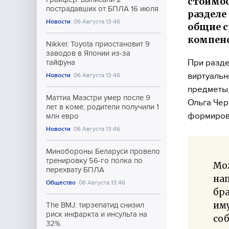
стоимос
пострадавших от БПЛА 16 июля
разделе
Новости
06 Августа 13:46
общие с
компен
Nikkei: Toyota приостановит 9
заводов в Японии из-за
При разде
тайфуна
виртуальн
Новости
06 Августа 13:46
предметы,
Маттиа Маэстри умер после 9
Ольга Чер
лет в коме; родители получили 1
формирова
млн евро
Новости
06 Августа 13:46
Минобороны Беларуси провело
тренировку 56-го полка по
Мож
перехвату БПЛА
нап
Общество
06 Августа 13:46
бра
им
The BMJ: тирзепатид снизил
риск инфаркта и инсульта на
соб
32%