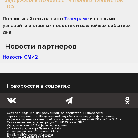
задержала в Донбассе 19 пьяных танкистов
ВСУ
.
Подписывайтесь на нас
в
Телеграме
и первыми
узнавайте о главных новостях и важнейших событиях
дня.
Новости партнеров
Новости СМИ2
Новороссия в соцсетях:
Сетевое издание «Информационное агентство «Новороссия»
зарегистрировано в Федеральной службе по надзору в сфере связи,
информационных технологий и массовых коммуникаций 20 ноября 2019 г.
Свидетельство о регистрации Эл № ФС77-77187.
Учредитель — НАО «Царьград медиа».
«Главный редактор- Лукьянов А.А.»
«Шеф-редактор - Садчиков А.М.»
Email:
mail@novorosinform.org
Телефон: +7 (495) 374-77-73