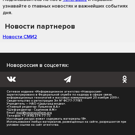
узнавайте о главных новостях и важнейших событиях
дня.
Новости партнеров
Новости СМИ2
Новороссия в соцсетях:
Сетевое издание «Информационное агентство «Новороссия»
зарегистрировано в Федеральной службе по надзору в сфере связи,
информационных технологий и массовых коммуникаций 20 ноября 2019 г.
Свидетельство о регистрации Эл № ФС77-77187.
Учредитель — НАО «Царьград медиа».
«Главный редактор- Лукьянов А.А.»
«Шеф-редактор - Садчиков А.М.»
Email:
mail@novorosinform.org
Телефон: +7 (495) 374-77-73
Настоящий ресурс может содержать материалы 18+.
Использование любых материалов, размещённых на сайте, разрешается при
условии ссылки на сайт агентства.