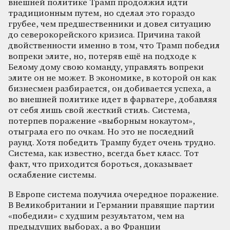
внешней политике Трамп продолжил идти
традиционным путем, но сделал это гораздо
грубее, чем предшественники и довел ситуацию
до северокорейского кризиса. Причина такой
двойственности именно в том, что Трамп победил
вопреки элите, но, потеряв ещё на подходе к
Белому дому свою команду, управлять вопреки
элите он не может. В экономике, в которой он как
бизнесмен разбирается, он добивается успеха, а
во внешней политике идет в фарватере, добавляя
от себя лишь свой жесткий стиль. Система,
потерпев поражение «выборным нокаутом»,
отыграла его по очкам. Но это не последний
раунд. Хотя победить Трампу будет очень трудно.
Система, как известно, всегда бьет класс. Тот
факт, что приходится бороться, доказывает
ослабление системы.
В Европе система получила очередное поражение.
В Великобритании и Германии правящие партии
«победили» с худшим результатом, чем на
предыдущих выборах, а во Франции